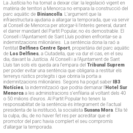
La Justícia ho ha tornat a deixar clar: la legislació vigent en
matèria de territori a Menorca no empara la construcció del
parc aquàtic de
Biniancolla
. L’argument que la
infraestructura ajudaria a allargar la temporada, que va servir
al Consell de Menorca per atorgar-li l’interès general, durant
el darrer mandant del Partit Popular, no és demostrable. El
Consell i l’Ajuntament de Sant Lluís podrien enfrontar-se a
indemnitzacions milionàries. La sentència dona la raó a
l’entitat
Delfines Centre Sport
, propietària del parc aquàtic
de
Los Delfines
, a Ciutadella, que va dur el cas, en el seu
dia, davant la Justícia. Al Consell i a l’Ajuntament de Sant
Lluís tan sols els queda ara l’empara del
Tribunal Suprem
per poder evitar una sentència que obligaria a restituir els
terrenys rústics protegits i que obriria la porta a
indemnitzacions milionàries. Segons ha pogut saber
IB3
Notícies
, la indemnització que podria demanar l’
Hotel Sur
Menorca
a les administracions s’enfilaria al voltant dels 40
o 50 milions d’euros. Al Partit Popular ho tenen: la
responsabilitat de la sentència és íntegrament de l’actual
presidenta de la institució, la socialista
Susana Mora
. Ella té
la culpa, diu, de no haver fet res per acreditar que el
promotor del parc havia complert el seu compromís
d’allargar la temporada.