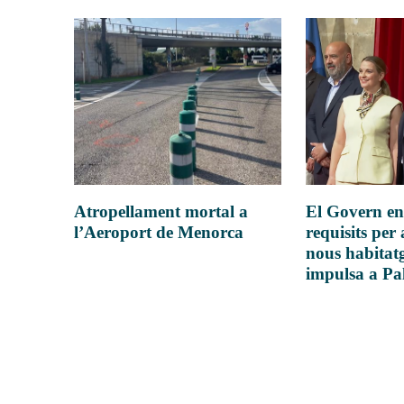
Atropellament mortal a
El Govern en
l’Aeroport de Menorca
requisits per 
nous habitatg
impulsa a P