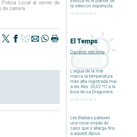
Eivissa és el planter de
 Policia Local al servei de
la selecció espanyola
 de carrera.
04/08/2026 08:24
El Temps
Darreres edicions
L’aigua de la mar
marca la temperatura
més alta registrada mai
a les Illes: 33,02 ºC a la
boia de sa Dragonera
07/08/2026 08:12
Les Balears pateixen
una nova onada de
calor que s’allarga fins
a aquest dijous