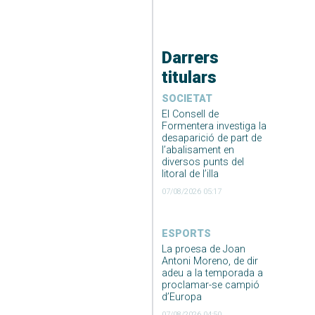
Darrers
titulars
SOCIETAT
El Consell de
Formentera investiga la
desaparició de part de
l’abalisament en
diversos punts del
litoral de l’illa
07/08/2026 05:17
ESPORTS
La proesa de Joan
Antoni Moreno, de dir
adeu a la temporada a
proclamar-se campió
d’Europa
07/08/2026 04:50