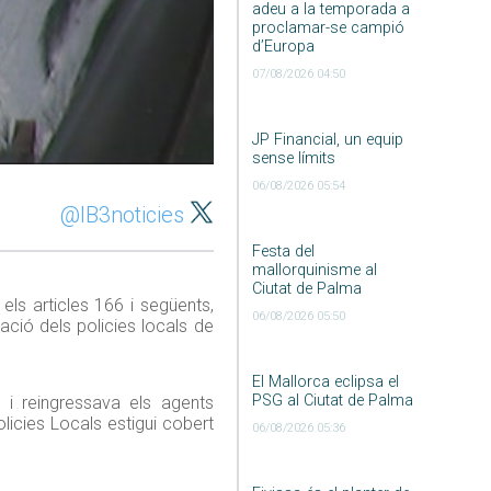
adeu a la temporada a
proclamar-se campió
d’Europa
07/08/2026 04:50
JP Financial, un equip
sense límits
06/08/2026 05:54
@IB3noticies
Festa del
mallorquinisme al
Ciutat de Palma
els articles 166 i següents,
06/08/2026 05:50
ació dels policies locals de
El Mallorca eclipsa el
PSG al Ciutat de Palma
 i reingressava els agents
licies Locals estigui cobert
06/08/2026 05:36