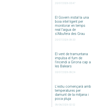
20/07/2026 03:47
El Govern instal·la una
boia intel·ligent per
monitorar en temps
real l’aigua de
s’Albufera des Grau
20/07/2026 09:33
El vent de tramuntana
impulsa el fum de
l’incendi a Girona cap a
les Balears
03/07/2026 09:24
L’estiu començarà amb
temperatures per
damunt de la mitjana i
poca pluja
09/06/2026 02:52