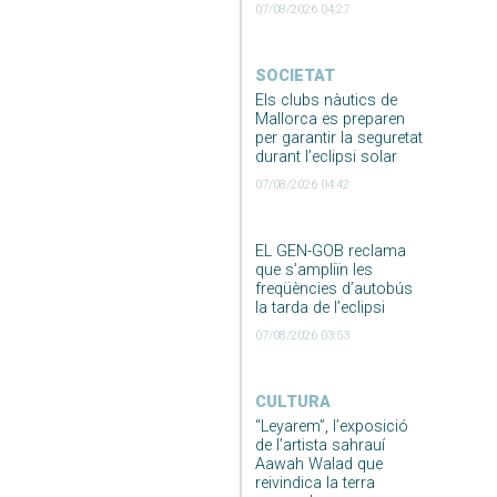
07/08/2026 04:27
SOCIETAT
Els clubs nàutics de
Mallorca es preparen
per garantir la seguretat
durant l’eclipsi solar
07/08/2026 04:42
EL GEN-GOB reclama
que s’ampliïn les
freqüències d’autobús
la tarda de l’eclipsi
07/08/2026 03:53
CULTURA
“Leyarem”, l’exposició
de l’artista sahrauí
Aawah Walad que
reivindica la terra