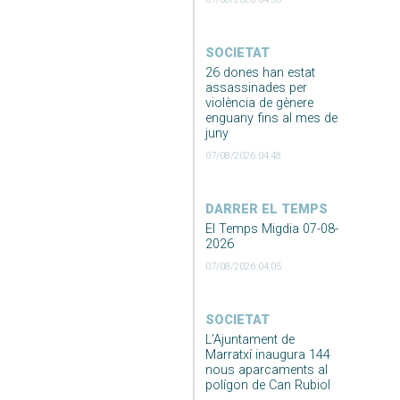
SOCIETAT
26 dones han estat
assassinades per
violència de gènere
enguany fins al mes de
juny
07/08/2026 04:48
DARRER EL TEMPS
El Temps Migdia 07-08-
2026
07/08/2026 04:05
SOCIETAT
L’Ajuntament de
Marratxí inaugura 144
nous aparcaments al
polígon de Can Rubiol