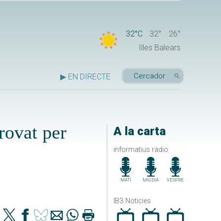
32°C
32°
26°
Illes Balears
▶ EN DIRECTE
rovat per
A la carta
informatius ràdio
MATÍ
MIGDIA
VESPRE
IB3 Noticies