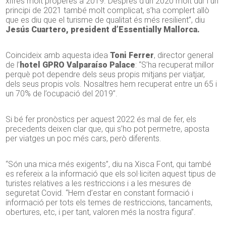
xifres molt properes a 2019. Després d’un 2020 molt dur i un
principi de 2021 també molt complicat, s’ha complert allò
que es diu que el turisme de qualitat és més resilient”, diu
Jesús Cuartero, president d’Essentially Mallorca.
Coincideix amb aquesta idea
Toni Ferrer
, director general
de l’
hotel GPRO Valparaíso Palace
: “S’ha recuperat millor
perquè pot dependre dels seus propis mitjans per viatjar,
dels seus propis vols. Nosaltres hem recuperat entre un 65 i
un 70% de l’ocupació del 2019”.
Si bé fer pronòstics per aquest 2022 és mal de fer, els
precedents deixen clar que, qui s’ho pot permetre, aposta
per viatges un poc més cars, però diferents.
“Són una mica més exigents”, diu na Xisca Font, qui també
es refereix a la informació que els sol·liciten aquest tipus de
turistes relatives a les restriccions i a les mesures de
seguretat Covid. “Hem d’estar en constant formació i
informació per tots els temes de restriccions, tancaments,
obertures, etc, i per tant, valoren més la nostra figura”.