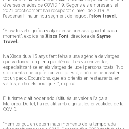
diverses onades de COVID-19. Segons els empresaris, al
2021 pràcticament han recuperat el nivell de 2019. A
l’escenari hi ha un nou segment de negoci, l’
slow travel.
“Slow travel significa viatjar sense presses, gaudint cada
moment”, explica na
Xisca Font
, directora de
Sayme
Travel.
Na Xisca duia 15 anys fent feina a una agència de viatges
que va tancar en plena pandèmia. I es va reinventar,
especialitzant-se en els viatges de luxe i personalitzats. “No
són clients que agafen un vol i ja està, sinó que necessiten
tot un pack. Excursions, que els orientis en restaurants, en
visites, en hotels boutique…”, explica.
El turisme d’alt poder adquisitiu és un valor a l’alça a
Mallorca. De fet, ha resistit amb dignitat les envestides de la
COVID.
“Hem tengut, en determinats moments de la temporada,