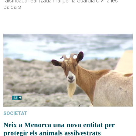
falsificada realitzada mai per la Guàrdia Civil a les
Balears
SOCIETAT
Neix a Menorca una nova entitat per
protegir els animals assilvestrats