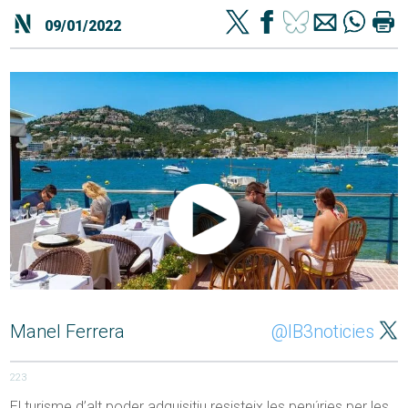
09/01/2022
Manel Ferrera
@IB3noticies
223
El turisme d’alt poder adquisitiu resisteix les penúries per les