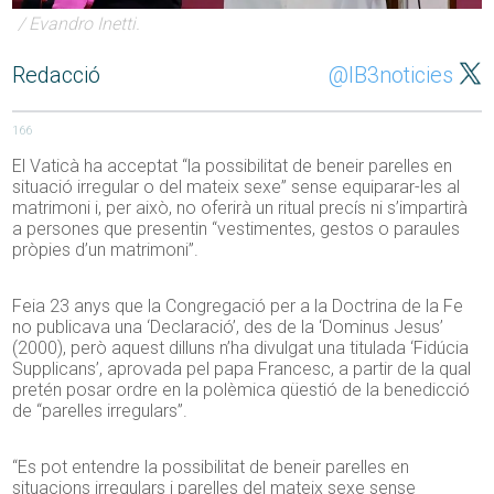
/ Evandro Inetti.
Redacció
@IB3noticies
166
El Vaticà ha acceptat “la possibilitat de beneir parelles en
situació irregular o del mateix sexe” sense equiparar-les al
matrimoni i, per això, no oferirà un ritual precís ni s’impartirà
a persones que presentin “vestimentes, gestos o paraules
pròpies d’un matrimoni”.
Feia 23 anys que la Congregació per a la Doctrina de la Fe
no publicava una ‘Declaració’, des de la ‘Dominus Jesus’
(2000), però aquest dilluns n’ha divulgat una titulada ‘Fidúcia
Supplicans’, aprovada pel papa Francesc, a partir de la qual
pretén posar ordre en la polèmica qüestió de la benedicció
de “parelles irregulars”.
“Es pot entendre la possibilitat de beneir parelles en
situacions irregulars i parelles del mateix sexe sense