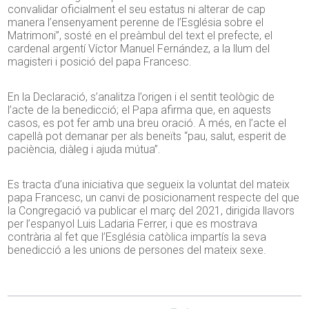
convalidar oficialment el seu estatus ni alterar de cap
manera l’ensenyament perenne de l’Església sobre el
Matrimoni”, sosté en el preàmbul del text el prefecte, el
cardenal argentí Víctor Manuel Fernández, a la llum del
magisteri i posició del papa Francesc.
En la Declaració, s’analitza l’origen i el sentit teològic de
l’acte de la benedicció; el Papa afirma que, en aquests
casos, es pot fer amb una breu oració. A més, en l’acte el
capellà pot demanar per als beneïts “pau, salut, esperit de
paciència, diàleg i ajuda mútua”.
Es tracta d’una iniciativa que segueix la voluntat del mateix
papa Francesc, un canvi de posicionament respecte del que
la Congregació va publicar el març del 2021, dirigida llavors
per l’espanyol Luis Ladaria Ferrer, i que es mostrava
contrària al fet que l’Església catòlica impartís la seva
benedicció a les unions de persones del mateix sexe.