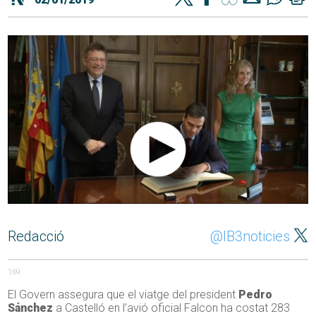
Redacció
@IB3noticies
169
El Govern assegura que el viatge del president
Pedro
Sánchez
a Castelló en l’avió oficial Falcon ha costat 283