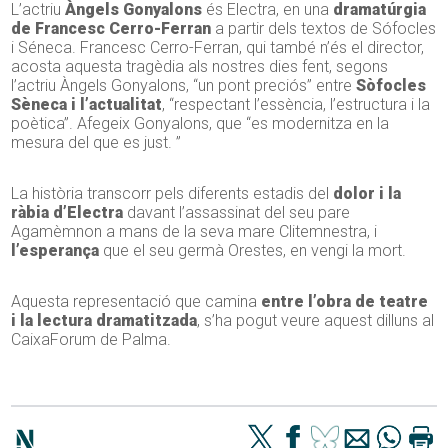
L’actriu
Àngels Gonyalons
és Electra, en una
dramatúrgia
de Francesc Cerro-Ferran
a partir dels textos de Sófocles
i Séneca. Francesc Cerro-Ferran, qui també n’és el director,
acosta aquesta tragèdia als nostres dies fent, segons
l’actriu Àngels Gonyalons, “un pont preciós” entre
Sòfocles
Sèneca i l’actualitat
, “respectant l’essència, l’estructura i la
poètica”. Afegeix Gonyalons, que “es modernitza en la
mesura del que es just. ”
La història transcorr pels diferents estadis del
dolor i la
ràbia d’Electra
davant l’assassinat del seu pare
Agamèmnon a mans de la seva mare Clitemnestra, i
l’esperança
que el seu germà Orestes, en vengi la mort.
Aquesta representació que camina
entre l’obra de teatre
i la lectura dramatitzada
, s’ha pogut veure aquest dilluns al
CaixaForum de Palma.