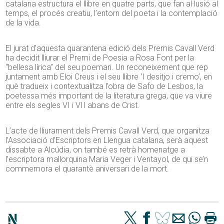
catalana estructura el llibre en quatre parts, que fan al·lusió al
temps, el procés creatiu, l’entorn del poeta i la contemplació
de la vida.
El jurat d’aquesta quarantena edició dels Premis Cavall Verd
ha decidit lliurar el Premi de Poesia a Rosa Font per la
“bellesa lírica” del seu poemari. Un reconeixement que rep
juntament amb Eloi Creus i el seu llibre ‘I desitjo i cremo’, en
què tradueix i contextualitza l’obra de Safo de Lesbos, la
poetessa més important de la literatura grega, que va viure
entre els segles VI i VII abans de Crist.
L’acte de lliurament dels Premis Cavall Verd, que organitza
l’Associació d’Escriptors en Llengua catalana, serà aquest
dissabte a Alcúdia, on també es retrà homenatge a
l’escriptora mallorquina Maria Veger i Ventayol, de qui se’n
commemora el quarantè aniversari de la mort.