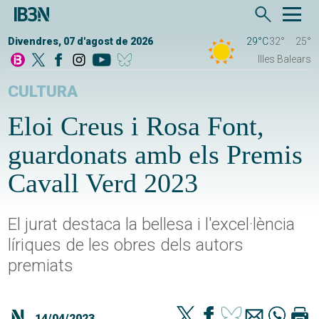
Divendres, 07 d'agost de 2026
29°C
32°
25°
Illes Balears
CULTURA
Eloi Creus i Rosa Font,
guardonats amb els Premis
Cavall Verd 2023
El jurat destaca la bellesa i l'excel·lència
líriques de les obres dels autors
premiats
14/04/2023