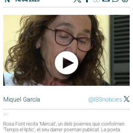
Miquel García
@IB3noticies
321
Rosa Font recita ‘Mercat’, un dels poemes que conformen
‘Temps el·líptic’, el seu darrer poemari publicat. La poeta