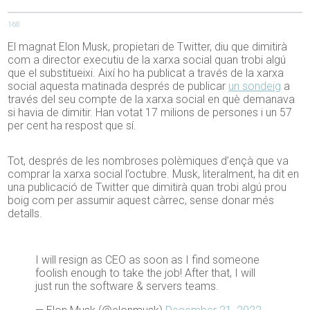
168
El magnat Elon Musk, propietari de Twitter, diu que dimitirà
com a director executiu de la xarxa social quan trobi algú
que el substitueixi. Així ho ha publicat a través de la xarxa
social aquesta matinada després de publicar
un sondeig
a
través del seu compte de la xarxa social en què demanava
si havia de dimitir. Han votat 17 milions de persones i un 57
per cent ha respost que sí.
Tot, després de les nombroses polèmiques d’ençà que va
comprar la xarxa social l’octubre. Musk, literalment, ha dit en
una publicació de Twitter que dimitirà quan trobi algú prou
boig com per assumir aquest càrrec, sense donar més
detalls.
I will resign as CEO as soon as I find someone
foolish enough to take the job! After that, I will
just run the software & servers teams.