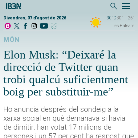
Divendres, 07 d'agost de 2026
30°C
30°
26°
Illes Balears
MÓN
Elon Musk: “Deixaré la
direcció de Twitter quan
trobi qualcú suficientment
boig per substituir-me”
Ho anuncia després del sondeig a la
xarxa social en què demanava si havia
de dimitir: han votat 17 milions de
persones i un 57 per cent ha respost que