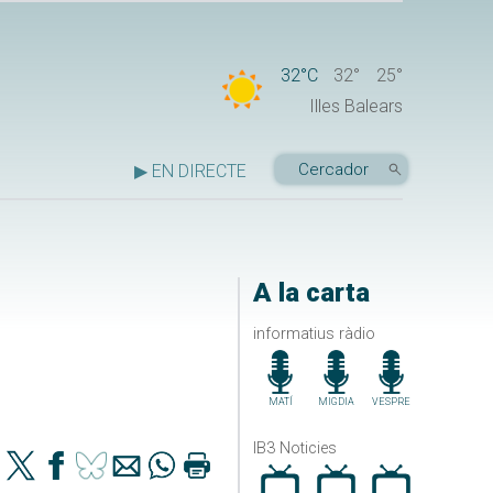
32°C
32°
25°
Illes Balears
▶ EN DIRECTE
A la carta
informatius ràdio
MATÍ
MIGDIA
VESPRE
IB3 Noticies