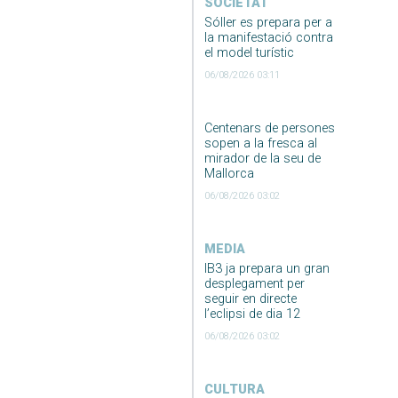
SOCIETAT
Sóller es prepara per a
la manifestació contra
el model turístic
06/08/2026 03:11
Centenars de persones
sopen a la fresca al
mirador de la seu de
Mallorca
06/08/2026 03:02
MEDIA
IB3 ja prepara un gran
desplegament per
seguir en directe
l’eclipsi de dia 12
06/08/2026 03:02
CULTURA