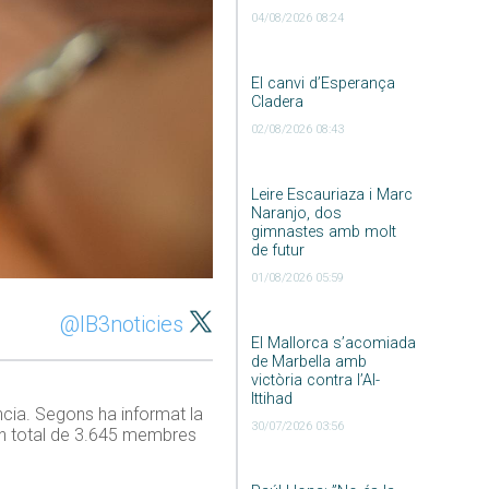
04/08/2026 08:24
El canvi d’Esperança
Cladera
02/08/2026 08:43
Leire Escauriaza i Marc
Naranjo, dos
gimnastes amb molt
de futur
01/08/2026 05:59
@IB3noticies
El Mallorca s’acomiada
de Marbella amb
victòria contra l’Al-
Ittihad
ncia. Segons ha informat la
30/07/2026 03:56
 un total de 3.645 membres