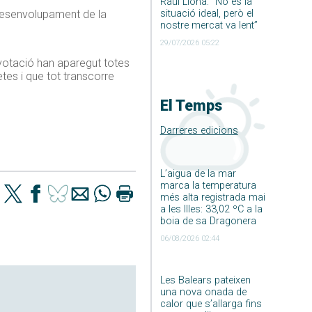
Raúl Llona: ”No és la
 desenvolupament de la
situació ideal, però el
nostre mercat va lent”
29/07/2026 05:22
 votació han aparegut totes
tes i que tot transcorre
El Temps
Darreres edicions
L’aigua de la mar
marca la temperatura
més alta registrada mai
a les Illes: 33,02 ºC a la
boia de sa Dragonera
06/08/2026 02:44
Les Balears pateixen
una nova onada de
calor que s’allarga fins