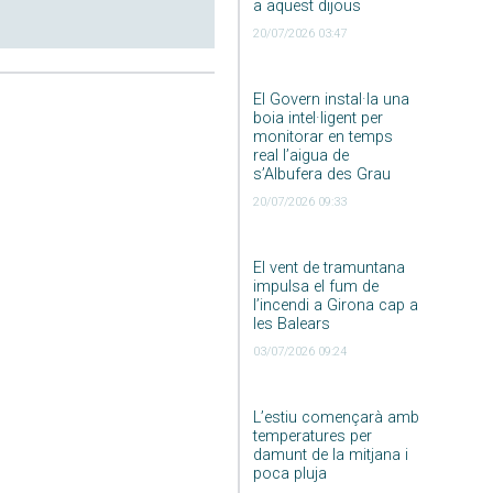
a aquest dijous
20/07/2026 03:47
El Govern instal·la una
boia intel·ligent per
monitorar en temps
real l’aigua de
s’Albufera des Grau
20/07/2026 09:33
El vent de tramuntana
impulsa el fum de
l’incendi a Girona cap a
les Balears
03/07/2026 09:24
L’estiu començarà amb
temperatures per
damunt de la mitjana i
poca pluja