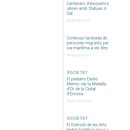
Centenars d’eivissencs
vibren amb Statuas d
Sal
06/08/2026 03:01
Continua l’arribada de
persones migrants per
via marítima a les Illes
06/08/2026 03:01
SOCIETAT
El pediatre Eladio
Merino rep la Medalla
d’Or de la Ciutat
d’Eivissa
06/08/2026 02:50
SOCIETAT
El Districte de les Arts
tindrà 3 edificis nous i