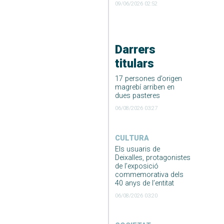
09/06/2026 02:52
Darrers
titulars
17 persones d’origen
magrebí arriben en
dues pasteres
06/08/2026 03:27
CULTURA
Els usuaris de
Deixalles, protagonistes
de l’exposició
commemorativa dels
40 anys de l’entitat
06/08/2026 03:20