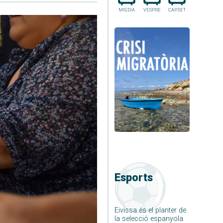
MIGDIA
VESPRE
CAP.SET
Esports
Eivissa és el planter de
la selecció espanyola