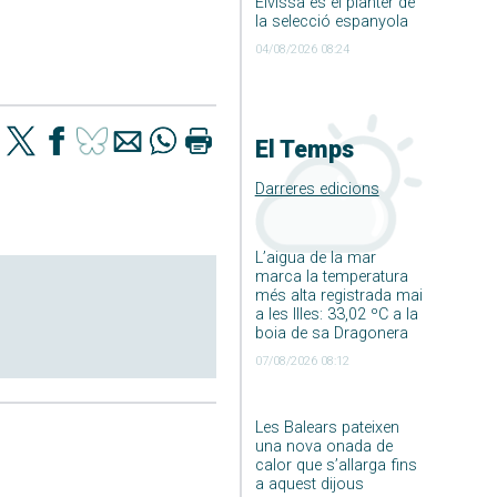
Eivissa és el planter de
la selecció espanyola
04/08/2026 08:24
El Temps
Darreres edicions
L’aigua de la mar
marca la temperatura
més alta registrada mai
a les Illes: 33,02 ºC a la
boia de sa Dragonera
07/08/2026 08:12
Les Balears pateixen
una nova onada de
calor que s’allarga fins
a aquest dijous