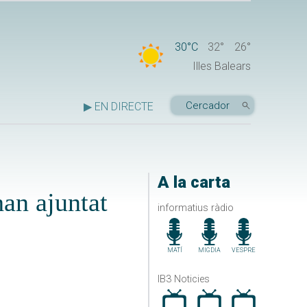
30°C
32°
26°
Illes Balears
▶ EN DIRECTE
A la carta
an ajuntat
informatius ràdio
MATÍ
MIGDIA
VESPRE
IB3 Noticies