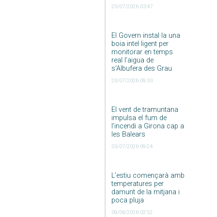
20/07/2026 03:47
El Govern instal·la una
boia intel·ligent per
monitorar en temps
real l’aigua de
s’Albufera des Grau
20/07/2026 09:33
El vent de tramuntana
impulsa el fum de
l’incendi a Girona cap a
les Balears
03/07/2026 09:24
L’estiu començarà amb
temperatures per
damunt de la mitjana i
poca pluja
09/06/2026 02:52