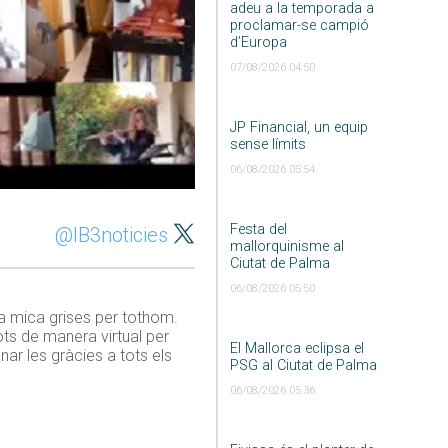
adeu a la temporada a
proclamar-se campió
d’Europa
07/08/2026 04:50
JP Financial, un equip
sense límits
06/08/2026 05:54
Festa del
@IB3noticies
mallorquinisme al
Ciutat de Palma
06/08/2026 05:50
a mica grises per tothom.
ots de manera virtual per
El Mallorca eclipsa el
nar les gràcies a tots els
PSG al Ciutat de Palma
06/08/2026 05:36