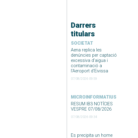
Darrers
titulars
SOCIETAT
Aena replica les
denúncies per captació
excessiva d’aigua i
contaminació a
l’Aeroport d’Eivissa
07/08/2026 09:59
MICROINFORMATIUS
RESUM IB3 NOTÍCIES
VESPRE 07/08/2026
07/08/2026 09:34
Es precipita un home