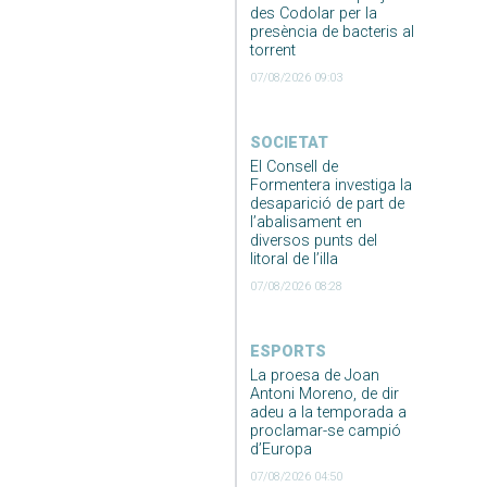
des Codolar per la
presència de bacteris al
torrent
07/08/2026 09:03
SOCIETAT
El Consell de
Formentera investiga la
desaparició de part de
l’abalisament en
diversos punts del
litoral de l’illa
07/08/2026 08:28
ESPORTS
La proesa de Joan
Antoni Moreno, de dir
adeu a la temporada a
proclamar-se campió
d’Europa
07/08/2026 04:50