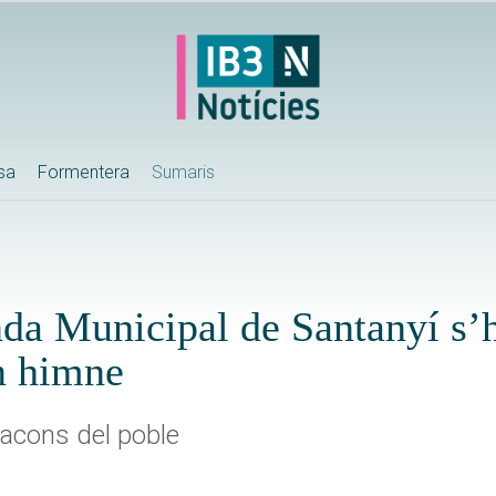
ssa
Formentera
Sumaris
nda Municipal de Santanyí s’h
un himne
racons del poble