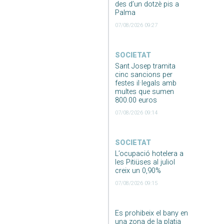
des d’un dotzè pis a
Palma
07/08/2026 09:27
SOCIETAT
Sant Josep tramita
cinc sancions per
festes il·legals amb
multes que sumen
800.00 euros
07/08/2026 09:14
SOCIETAT
L’ocupació hotelera a
les Pitiüses al juliol
creix un 0,90%
07/08/2026 09:15
Es prohibeix el bany en
una zona de la platja