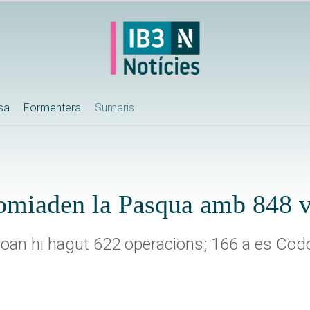
ssa
Formentera
Sumaris
acomiaden la Pasqua amb 848 
an hi hagut 622 operacions; 166 a es Codola