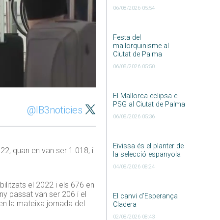
06/08/2026 05:54
Festa del
mallorquinisme al
Ciutat de Palma
06/08/2026 05:50
El Mallorca eclipsa el
PSG al Ciutat de Palma
@IB3noticies
06/08/2026 05:36
Eivissa és el planter de
22, quan en van ser 1.018, i
la selecció espanyola
04/08/2026 08:24
itzats el 2022 i els 676 en
ny passat van ser 206 i el
El canvi d’Esperança
en la mateixa jornada del
Cladera
02/08/2026 08:43