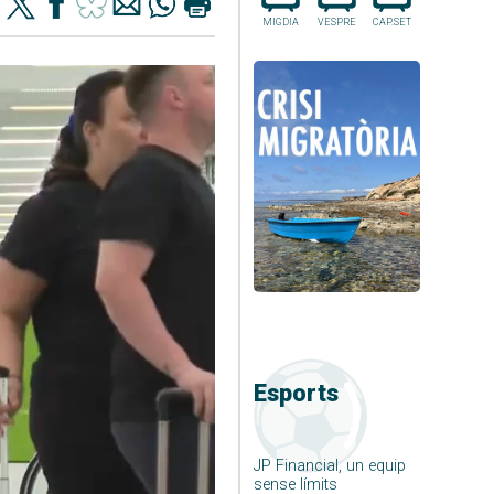
MIGDIA
VESPRE
CAP.SET
Esports
JP Financial, un equip
sense límits