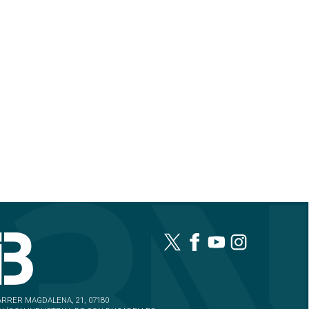
ESPORTS
JP Financial, un equip
sense límits
06/08/2026 05:54
ESPORTS
Festa del
mallorquinisme al
Ciutat de Palma
06/08/2026 05:50
SOCIETAT
La mar registra una
temperatura rècord a
Andratx: la boia de
l’AEMET arriba als
33,02 graus
06/08/2026 03:49
ECONOMIA