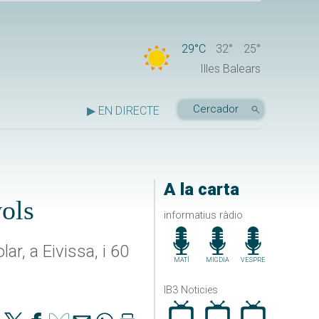
29°C
32°
25°
Illes Balears
▶ EN DIRECTE
A la carta
vols
informatius ràdio
r, a Eivissa, i 60
MATÍ
MIGDIA
VESPRE
IB3 Noticies