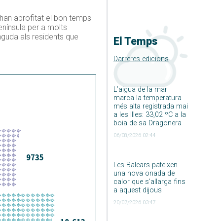
 han aprofitat el bon temps
enínsula per a molts
guda als residents que
El Temps
Darreres edicions
L’aigua de la mar
marca la temperatura
més alta registrada mai
a les Illes: 33,02 ºC a la
boia de sa Dragonera
06/08/2026 02:44
Les Balears pateixen
una nova onada de
calor que s’allarga fins
a aquest dijous
20/07/2026 03:47