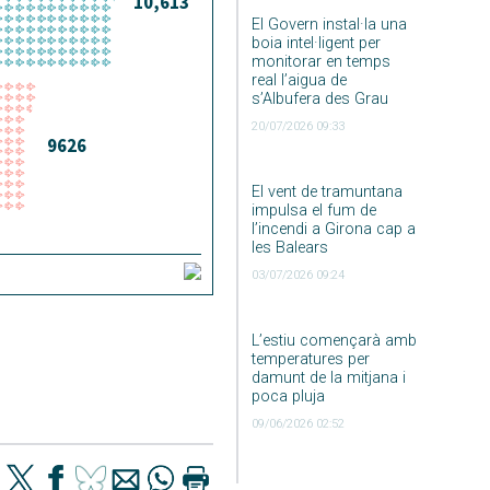
El Govern instal·la una
boia intel·ligent per
monitorar en temps
real l’aigua de
s’Albufera des Grau
20/07/2026 09:33
El vent de tramuntana
impulsa el fum de
l’incendi a Girona cap a
les Balears
03/07/2026 09:24
L’estiu començarà amb
temperatures per
damunt de la mitjana i
poca pluja
09/06/2026 02:52