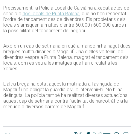
Precissament, la Policia Local de Calvià ha aixecat actes de
sanció a
dos locals de Punta Balena
, que no han respectat
l’ordre de tancament des de divendres. Els propietaris dels
locals s’arrisquen a multes d’entre 60.000 i 600.000 euros i
la possibilitat del tancament del negoci.
Això en un cap de setmana en què almanco hi ha hagut dues
bregues multitudinàries a Magaluf. Una d’elles va tenir lloc
divendres vespre a Punta Balena, malgrat el tancament dels
locals, com es veu a les imatges que han circulat a les
xarxes.
L’altra brega ha estat aquesta matinada a l’avinguda de
Magaluf i ha obligat la guàrdia civil a intervenir-hi. No hi ha
detinguts. La policia també ha realitzat diverses actuacions
aquest cap de setmana contra l’activitat de narcotràfic a la
menuda a diversos carrers de Magaluf.