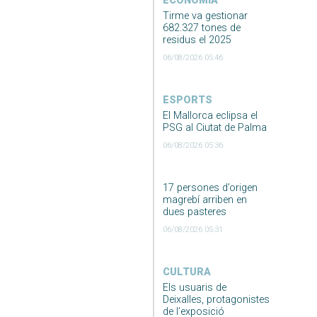
ECONOMIA
Tirme va gestionar
682.327 tones de
residus el 2025
06/08/2026 05:46
ESPORTS
El Mallorca eclipsa el
PSG al Ciutat de Palma
06/08/2026 05:36
17 persones d’origen
magrebí arriben en
dues pasteres
06/08/2026 05:31
CULTURA
Els usuaris de
Deixalles, protagonistes
de l’exposició