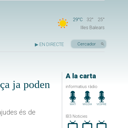
29°C
32°
25°
Illes Balears
▶ EN DIRECTE
A la carta
nça ja poden
informatius ràdio
MATÍ
MIGDIA
VESPRE
 ajudes és de
IB3 Noticies