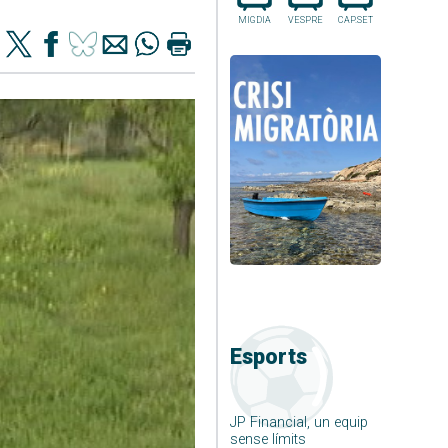
MIGDIA
VESPRE
CAP.SET
Esports
JP Financial, un equip
sense límits