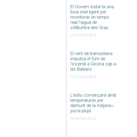
El Govern instal·la una
boia intel·ligent per
monitorar en temps
real l’aigua de
s’Albufera des Grau
20/07/2026 09:33
El vent de tramuntana
impulsa el fum de
l’incendi a Girona cap a
les Balears
03/07/2026 09:24
L’estiu començarà amb
temperatures per
damunt de la mitjana i
poca pluja
09/06/2026 02:52