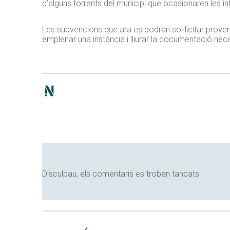
d’alguns torrents del municipi que ocasionaren les i
Les subvencions que ara es podran sol·licitar provene
emplenar una instància i lliurar la documentació nece
Disculpau, els comentaris es troben tancats