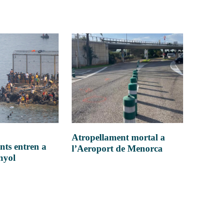
Atropellament mortal a
nts entren a
l’Aeroport de Menorca
anyol