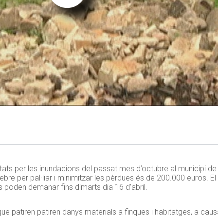
ctats per les inundacions del passat mes d’octubre al municipi de
re per pal·liar i minimitzar les pèrdues és de 200.000 euros. El 
 poden demanar fins dimarts dia 16 d’abril.
 que patiren patiren danys materials a finques i habitatges, a c