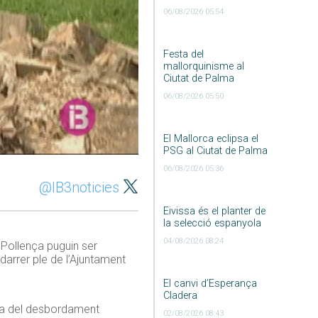
06/08/2026 05:54
Festa del
mallorquinisme al
Ciutat de Palma
06/08/2026 05:50
El Mallorca eclipsa el
PSG al Ciutat de Palma
06/08/2026 05:36
@IB3noticies
Eivissa és el planter de
la selecció espanyola
04/08/2026 08:24
 Pollença puguin ser
darrer ple de l’Ajuntament
El canvi d’Esperança
Cladera
ausa del desbordament
02/08/2026 08:43