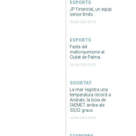
ESPORTS
JP Financial, un equip
sense límits
06/08/2026 05:54
ESPORTS
Festa del
mallorquinisme al
Ciutat de Palma
06/08/2026 05:50
SOCIETAT
La mar registra una
temperatura rècord a
Andratx: la boia de
l’AEMET arriba als
33,02 graus
06/08/2026 03:49