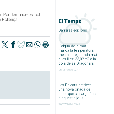
or. Per demanar-les, cal
e Pollença.
El Temps
Darreres edicions
L’aigua de la mar
marca la temperatura
més alta registrada mai
a les Illes: 33,02 ºC a la
boia de sa Dragonera
06/08/2026 02:44
Les Balears pateixen
una nova onada de
calor que s’allarga fins
a aquest dijous
20/07/2026 03:47