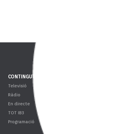
CONTINGUT
NOTÍCIES
ENS
Televisió
IB3 Notícies
EPRT
Ràdio
El Temps
Taul
En directe
Esports
Tran
TOT IB3
Càmeres
Sist
Programació
d'In
Resp