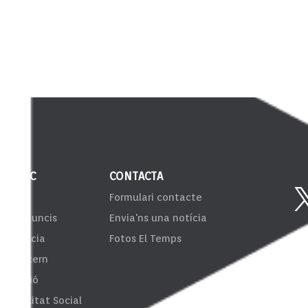
 PÚBLIC
CONTACTA
VIB
Formulari contacte
er d'anuncis
Envia'ns una notícia
sparència
Fotos El Temps
ema Intern
formació
onsibilitat Social