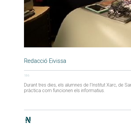
Redacció Eivissa
186
Durant tres dies, els alumnes de l’Institut Xarc, de Sa
pràctica com funcionen els informatius.