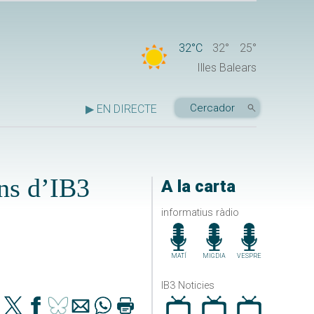
32°C
32°
25°
Illes Balears
▶ EN DIRECTE
ons d’IB3
A la carta
informatius ràdio
MATÍ
MIGDIA
VESPRE
IB3 Noticies