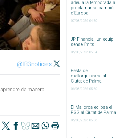
adeu a la temporada a
proclamar-se campió
d’Europa
07/08/2026 04:50
JP Financial, un equip
sense límits
06/08/2026 05:54
@IB3noticies
Festa del
mallorquinisme al
Ciutat de Palma
l d’aprendre de manera
06/08/2026 05:50
El Mallorca eclipsa el
PSG al Ciutat de Palma
06/08/2026 05:36