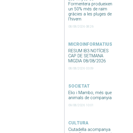
Formentera produeixen
un 50% més de raïm
gràcies a les pluges de
l’hivern
08/08/2026 08:26
MICROINFORMATIUS
RESUM IB3 NOTÍCIES
CAP DE SETMANA
MIGDIA 08/08/2026
08/08/2026 03:09
SOCIETAT
Elio i Mambo, més que
animals de companyia
09/08/2026 10:01
CULTURA
Ciutadella acompanya