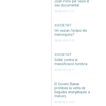
Joan Pons per veure el
seu documental
08/08/2026 12:51
SOCIETAT
On veuran l’eclipsi els
menorquins?
08/08/2026 12:55
SOCIETAT
Sóller contra la
massificació turística
08/08/2026 02:15
El Govern Balear
prohibeix la venta de
begudes energètiques a
menors
08/08/2026 10:53