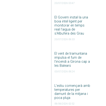
20/07/2026 03:47
El Govern instal·la una
boia intel·ligent per
monitorar en temps
real l’aigua de
s’Albufera des Grau
20/07/2026 09:33
El vent de tramuntana
impulsa el fum de
l’incendi a Girona cap a
les Balears
03/07/2026 09:24
L’estiu començarà amb
temperatures per
damunt de la mitjana i
poca pluja
09/06/2026 02:52