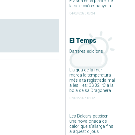
Eivissa és el planter de
la selecció espanyola
04/08/2026 08:24
El Temps
Darreres edicions
L’aigua de la mar
marca la temperatura
més alta registrada mai
a les Illes: 33,02 ºC a la
boia de sa Dragonera
07/08/2026 08:12
Les Balears pateixen
una nova onada de
calor que s’allarga fins
a aquest dijous