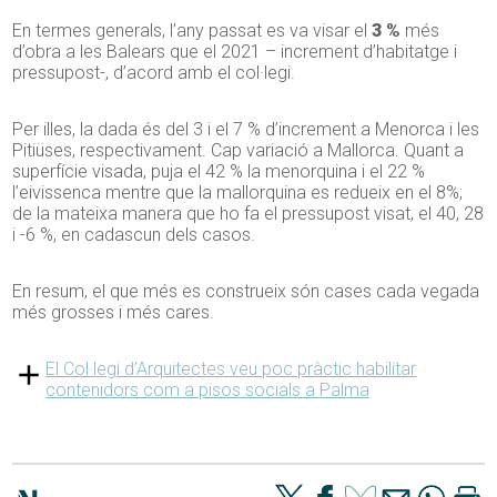
En termes generals, l’any passat es va visar el
3 %
més
d’obra a les Balears que el 2021 – increment d’habitatge i
pressupost-, d’acord amb el col·legi.
Per illes, la dada és del 3 i el 7 % d’increment a Menorca i les
Pitiüses, respectivament. Cap variació a Mallorca. Quant a
superfície visada, puja el 42 % la menorquina i el 22 %
l’eivissenca mentre que la mallorquina es redueix en el 8%;
de la mateixa manera que ho fa el pressupost visat, el 40, 28
i -6 %, en cadascun dels casos.
En resum, el que més es construeix són cases cada vegada
més grosses i més cares.
El Col·legi d’Arquitectes veu poc pràctic habilitar
contenidors com a pisos socials a Palma