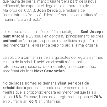
que hauria de ser “al manco una tercera part” de la nova
edificació, ha exposat el degà de la demarcació de
Mallorca del COAIB,
Joan Cerdà
que reclama de
l’administració “reflexió i lideratge” per canviar la situació de
manera “clara i directa”
L’excepció, s’apunta, són els 465 habitatges a
Sant Josep
i
Sant Antoni
, a Eivissa. I en contrast, “principalment” es crea
unifamiliar
“amb pressupostos i superfícies majors” a les
illes menorquina i eivissenca però no així a la mallorquina.
La solució a curt termini dels arquitectes col·legiats és “més
cultura de la rehabilitació” en el sentit més ampli de
reformes, ampliacions, reformes integrals o canvis d’ús,
aprofitant els fons
Next Generation
.
No debades, només es demana
visat per obra de
rehabilitació
per una de cada quatre cases o xalets,
mentre que la proporció encara és menor pel que fa als
pisos,
18 %
. En canvi, l’obra nova registrada suposa el
76 %
en plurifamiliar i
66 %
en unifamiliar.