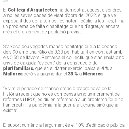
205
El
Col·legi d’Arquitectes
ha demostrat aquest divendres,
amb les seves dades de visat d’obra del 2022, el que ve
exposant des de fa temps i és notori i públic: a les Illes, hi ha
un problema de falta d’habitatge que ha d’agreujar encara
més el creixement de població previst.
S’aixeca deu vegades manco habitatge que a la dècada
dels 90 amb una ràtio de 0,30 per habitant en contrast amb
els 3,58 de llavors. Remarca el col·lectiu que s’acumula cinc
anys de caiguda “evident” de la construcció de
plurifamiliars
, que en el darrer exercici baixà el
4 %
a
Mallorca
però va augmentar el
33 %
a
Menorca
.
“Vivim el període de manco creació d’obra nova de la
història recent que no es compensa amb un increment de
reformes i HPO”, es diu en referència a un problema “que no
han creat ni la pandèmia ni la guerra a Ucraïna sinó que ja
existia”.
El suport numèric a l’argument és el 10% d’edificació pública