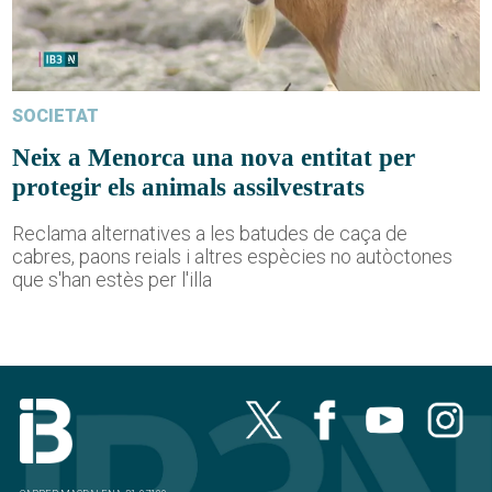
SOCIETAT
Neix a Menorca una nova entitat per
protegir els animals assilvestrats
Reclama alternatives a les batudes de caça de
cabres, paons reials i altres espècies no autòctones
que s'han estès per l'illa