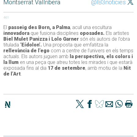
Montserrat Vallribera
@IB3noticies
461
El
passeig des Born, a Palma
, acull una escultura
innovadora
que fusiona disciplines
oposades.
Els artistes
Biel Mulet Panizza i Lolo Garner
són els autors de l’obra
titulada
‘Eídolon’.
Una proposta que emfatitza la
rellevància de l’ego
com a centre de l’univers en els temps
actuals. Els autors juguen amb
la perspectiva, els colors i
la llum
en una peça que atreu totes les mirades i que estarà
exposada fins al dia
17 de setembre
, amb motiu de la
Nit
de l’Art
.