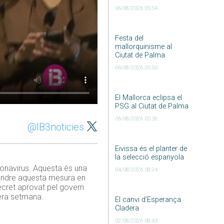
06/08/2026 05:54
Festa del
mallorquinisme al
Ciutat de Palma
06/08/2026 05:50
El Mallorca eclipsa el
PSG al Ciutat de Palma
06/08/2026 05:36
@IB3noticies
Eivissa és el planter de
la selecció espanyola
ronavirus. Aquesta és una
04/08/2026 08:24
rendre aquesta mesura en
ecret aprovat pel govern
rera setmana.
El canvi d’Esperança
Cladera
02/08/2026 08:43