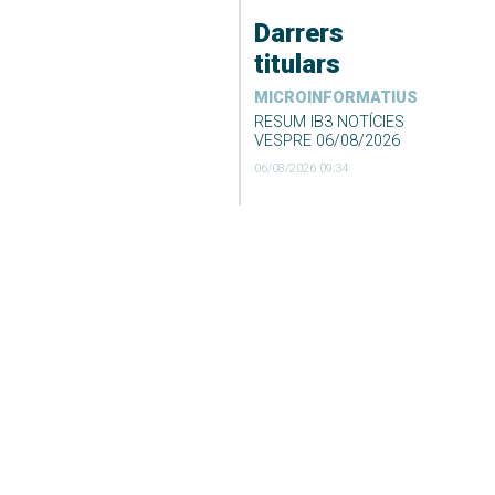
Darrers
titulars
MICROINFORMATIUS
RESUM IB3 NOTÍCIES
VESPRE 06/08/2026
06/08/2026 09:34
Desconvocada la vaga
de neteja i recollida de
fems de Formentera
06/08/2026 09:23
DARRER EL TEMPS
El Temps Migdia 06-08-
2026
06/08/2026 04:55