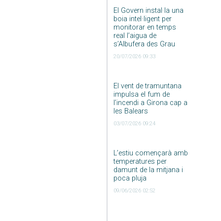
El Govern instal·la una
boia intel·ligent per
monitorar en temps
real l’aigua de
s’Albufera des Grau
20/07/2026 09:33
El vent de tramuntana
impulsa el fum de
l’incendi a Girona cap a
les Balears
03/07/2026 09:24
L’estiu començarà amb
temperatures per
damunt de la mitjana i
poca pluja
09/06/2026 02:52