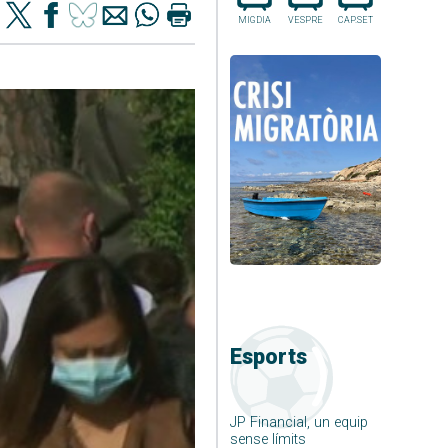
MIGDIA
VESPRE
CAP.SET
Esports
JP Financial, un equip
sense límits