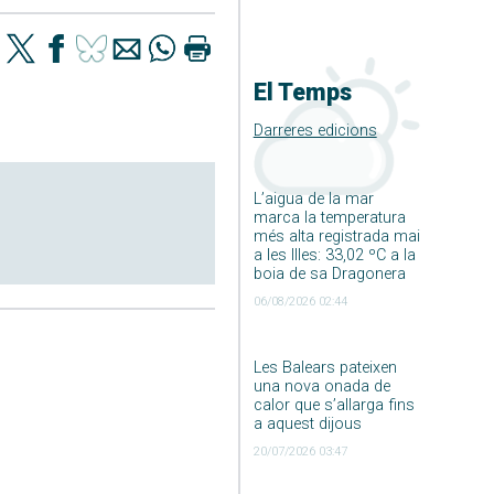
El Temps
Darreres edicions
L’aigua de la mar
marca la temperatura
més alta registrada mai
a les Illes: 33,02 ºC a la
boia de sa Dragonera
06/08/2026 02:44
Les Balears pateixen
una nova onada de
calor que s’allarga fins
a aquest dijous
20/07/2026 03:47