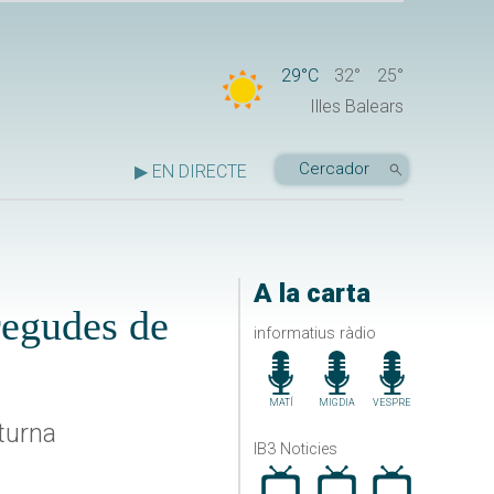
29°C
32°
25°
Illes Balears
▶ EN DIRECTE
A la carta
regudes de
informatius ràdio
MATÍ
MIGDIA
VESPRE
turna
IB3 Noticies