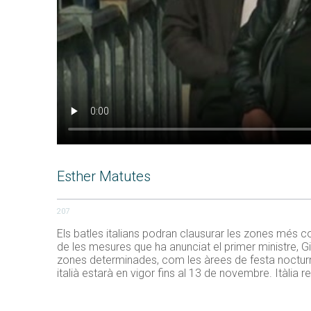
Esther Matutes
207
Els batles italians podran clausurar les zones més 
de les mesures que ha anunciat el primer ministre,
zones determinades, com les àrees de festa nocturna
italià estarà en vigor fins al 13 de novembre. Itàlia 