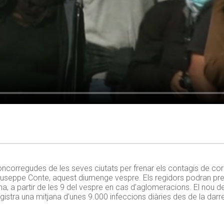
concorregudes de les seves ciutats per frenar els contagis de co
 Giuseppe Conte, aquest diumenge vespre. Els regidors podran p
, a partir de les 9 del vespre en cas d’aglomeracions. El nou d
registra una mitjana d’unes 9.000 infeccions diàries des de la dar