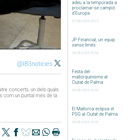
adeu a la temporada a
proclamar-se campió
d’Europa
07/08/2026 04:23
JP Financial, un equip
sense límits
06/08/2026 05:54
@IB3noticies
Festa del
mallorquinisme al
Ciutat de Palma
atre concerts, un dels quals
06/08/2026 05:50
is com un puntal més de la
El Mallorca eclipsa el
PSG al Ciutat de Palma
06/08/2026 05:36