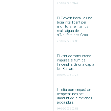
20/07/2026 03:47
El Govern instal·la una
boia intel·ligent per
monitorar en temps
real l’aigua de
s’Albufera des Grau
20/07/2026 09:33
El vent de tramuntana
impulsa el fum de
l’incendi a Girona cap a
les Balears
03/07/2026 09:24
L’estiu començarà amb
temperatures per
damunt de la mitjana i
poca pluja
09/06/2026 02:52