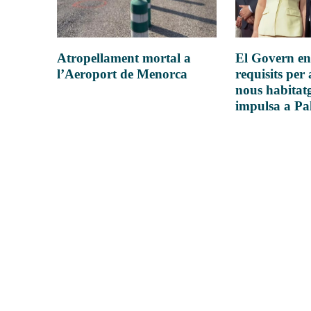
Atropellament mortal a
El Govern en
l’Aeroport de Menorca
requisits per 
nous habitatg
impulsa a P