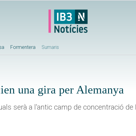
ssa
Formentera
Sumaris
cien una gira per Alemanya
quals serà a l'antic camp de concentració d