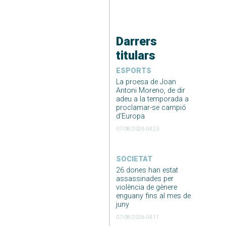
Darrers
titulars
ESPORTS
La proesa de Joan
Antoni Moreno, de dir
adeu a la temporada a
proclamar-se campió
d’Europa
07/08/2026 04:23
SOCIETAT
26 dones han estat
assassinades per
violència de gènere
enguany fins al mes de
juny
07/08/2026 04:11