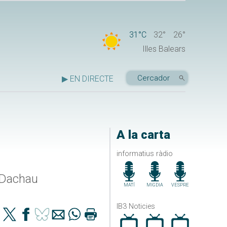
31°C
32°
26°
Illes Balears
▶ EN DIRECTE
A la carta
informatius ràdio
e Dachau
MATÍ
MIGDIA
VESPRE
IB3 Noticies