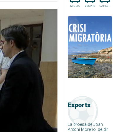
MIGDIA
VESPRE
CAP.SET
Esports
La proesa de Joan
Antoni Moreno, de dir