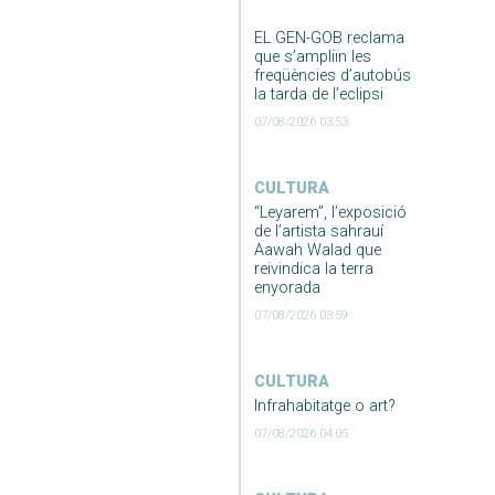
EL GEN-GOB reclama
que s’ampliïn les
freqüències d’autobús
la tarda de l’eclipsi
07/08/2026 03:53
CULTURA
“Leyarem”, l’exposició
de l’artista sahrauí
Aawah Walad que
reivindica la terra
enyorada
07/08/2026 03:59
CULTURA
Infrahabitatge o art?
07/08/2026 04:05