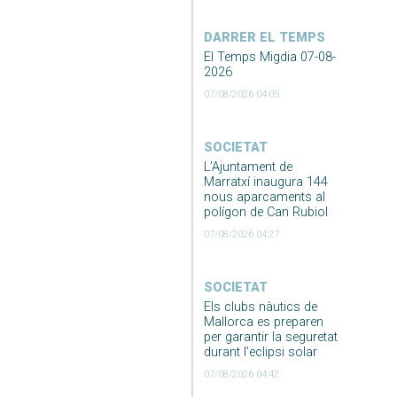
DARRER EL TEMPS
El Temps Migdia 07-08-
2026
07/08/2026 04:05
SOCIETAT
L’Ajuntament de
Marratxí inaugura 144
nous aparcaments al
polígon de Can Rubiol
07/08/2026 04:27
SOCIETAT
Els clubs nàutics de
Mallorca es preparen
per garantir la seguretat
durant l’eclipsi solar
07/08/2026 04:42