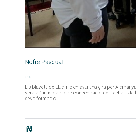
Nofre Pasqual
214
Els blavets de Lluc inicien avui una gira per Alemany
serà a l’antic camp de concentració de Dachau. Ja f
seva formació.