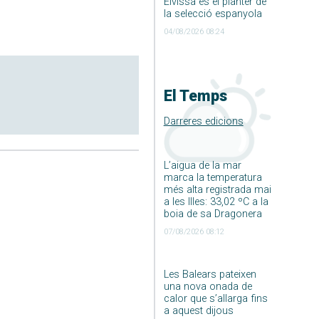
Eivissa és el planter de
la selecció espanyola
04/08/2026 08:24
El Temps
Darreres edicions
L’aigua de la mar
marca la temperatura
més alta registrada mai
a les Illes: 33,02 ºC a la
boia de sa Dragonera
07/08/2026 08:12
Les Balears pateixen
una nova onada de
calor que s’allarga fins
a aquest dijous