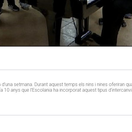
a d’una setmana. Durant aquest temps els nins i nines oferiran qu
a 10 anys que l’Escolania ha incorporat aquest tipus d’intercanv