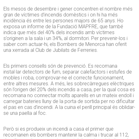
Els mesos de desembre i gener concentren el nombre més
gran de víctimes d’incendis domèstics i on hi ha més
incidència és entre les persones majors de 65 anys. Ho
exposa un informe de la Fundació MAPFRE, que també
indica que més del 40% dels incendis amb víctimes
s’originen a la sala i un 34%, al dormitori. Per prevenir-los i
saber com actuar-hi, els Bombers de Menorca han oferit
una xerrada al Club de Jubilats de Ferreries.
Els primers consells són de prevenció. Es recomana
instal·lar detectors de fum, separar calefactors i estufes de
mobles i roba, comprovar-ne el correcte funcionament,
entre altres mesures. A més, les sobrecàrregues elèctriques
són l’origen del 20% dels incendis a casa, per la qual cosa es
recomana no connectar molts aparells en un mateix endoll i
carregar bateries lluny de la porta de sortida per no dificultar
el pas en cas d’incendi. A la cuina el perill principal és oblidar-
se una paella al foc.
Però si es produeix un incendi a casa el primer que
recomanen els bombers mantenir la calma i trucar al 112,