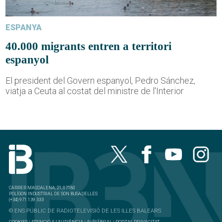
ESPANYA
40.000 migrants entren a territori
espanyol
El president del Govern espanyol, Pedro Sánchez,
viatja a Ceuta al costat del ministre de l'Interior
CARRER MAGDALENA, 21, 07180
POLÍGON INDUSTRIAL DE SON BUGADELLES
(+34) 971 139 333
© ENS PÚBLIC DE RADIOTELEVISIÓ DE LES ILLES BALEARS
COOKIES
|
ATENCIÓ A L'AUDIÈNCIA
|
AVÍS LEGAL
|
PORTAL PRIVACITAT