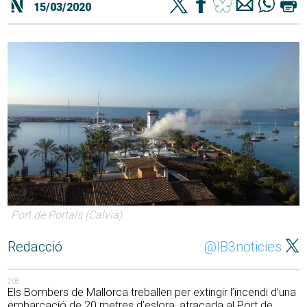
15/03/2020
Port de Portals (Calvià)
Redacció
@IB3noticies
208
Els Bombers de Mallorca treballen per extingir l’incendi d’una
embarcació de 20 metres d’eslora, atracada al Port de