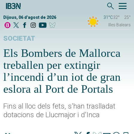
Dijous, 06 d'agost de 2026
31°C
32°
25°
Illes Balears
SOCIETAT
Els Bombers de Mallorca
treballen per extingir
l’incendi d’un iot de gran
eslora al Port de Portals
Fins al lloc dels fets, s'han traslladat
dotacions de Llucmajor i d'Inca