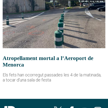
Atropellament mortal a l’Aeroport de
Menorca
Els fets han ocorregut passades les 4 de la matinada,
a tocar d'una sala de festa