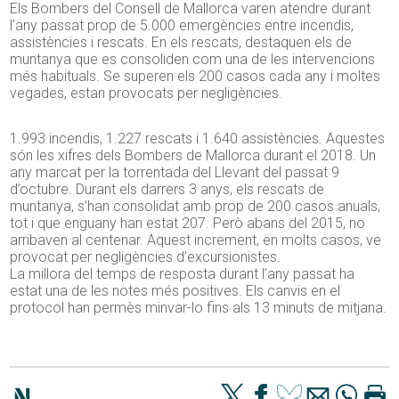
Els Bombers del Consell de Mallorca varen atendre durant
l’any passat prop de 5.000 emergències entre incendis,
assistències i rescats. En els rescats, destaquen els de
muntanya que es consoliden com una de les intervencions
més habituals. Se superen els 200 casos cada any i moltes
vegades, estan provocats per negligències.
1.993 incendis, 1.227 rescats i 1.640 assistències. Aquestes
són les xifres dels Bombers de Mallorca durant el 2018. Un
any marcat per la torrentada del Llevant del passat 9
d’octubre. Durant els darrers 3 anys, els rescats de
muntanya, s’han consolidat amb prop de 200 casos anuals,
tot i que enguany han estat 207. Però abans del 2015, no
arribaven al centenar. Aquest increment, en molts casos, ve
provocat per negligències d’excursionistes.
La millora del temps de resposta durant l’any passat ha
estat una de les notes més positives. Els canvis en el
protocol han permès minvar-lo fins als 13 minuts de mitjana.