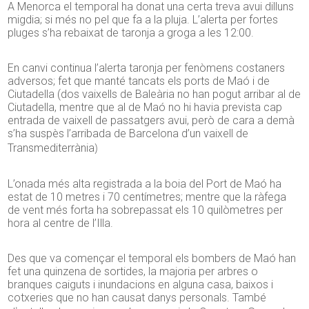
A Menorca el temporal ha donat una certa treva avui dilluns
migdia; si més no pel que fa a la pluja. L’alerta per fortes
pluges s’ha rebaixat de taronja a groga a les 12:00.
En canvi continua l’alerta taronja per fenòmens costaners
adversos; fet que manté tancats els ports de Maó i de
Ciutadella (dos vaixells de Baleària no han pogut arribar al de
Ciutadella, mentre que al de Maó no hi havia prevista cap
entrada de vaixell de passatgers avui, però de cara a demà
s’ha suspès l’arribada de Barcelona d’un vaixell de
)
Transmediterrània
L’onada més alta registrada a la boia del Port de Maó ha
estat de 10 metres i 70 centímetres; mentre que la ràfega
de vent més forta ha sobrepassat els 10 quilòmetres per
hora al centre de l’Illa.
Des que va començar el temporal els bombers de Maó han
fet una quinzena de sortides, la majoria per arbres o
branques caiguts i inundacions en alguna casa, baixos i
cotxeries que no han causat danys personals. També