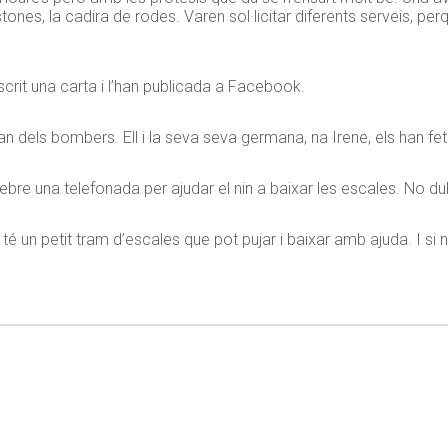
nes, la cadira de rodes. Varen sol·licitar diferents serveis, perq
scrit una carta i l’han publicada a Facebook.
an dels bombers. Ell i la seva seva germana, na Irene, els han fe
e una telefonada per ajudar el nin a baixar les escales. No dubta
té un petit tram d’escales que pot pujar i baixar amb ajuda. I si 