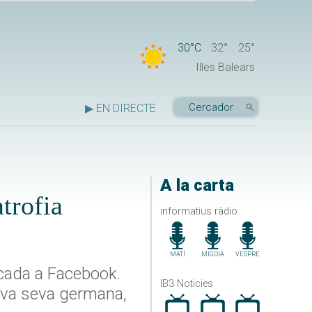
30°C
32°
25°
Illes Balears
▶ EN DIRECTE
A la carta
trofia
informatius ràdio
MATÍ
MIGDIA
VESPRE
licada a Facebook.
IB3 Noticies
seva seva germana,