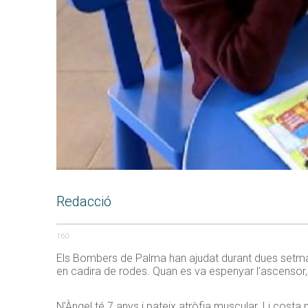
Redacció
160
Els Bombers de Palma han ajudat durant dues setmanes
en cadira de rodes. Quan es va espenyar l’ascensor, la 
N’Àngel té 7 anys i pateix atròfia muscular. Li costa