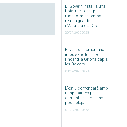
El Govern instal·la una
boia intel·ligent per
monitorar en temps
real l’aigua de
s’Albufera des Grau
20/07/2026 09:33
El vent de tramuntana
impulsa el fum de
l’incendi a Girona cap a
les Balears
03/07/2026 09:24
L’estiu començarà amb
temperatures per
damunt de la mitjana i
poca pluja
09/06/2026 02:52