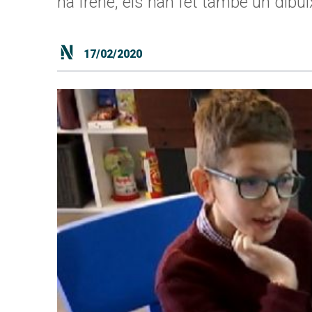
na Irene, els han fet també un dibui
17/02/2020