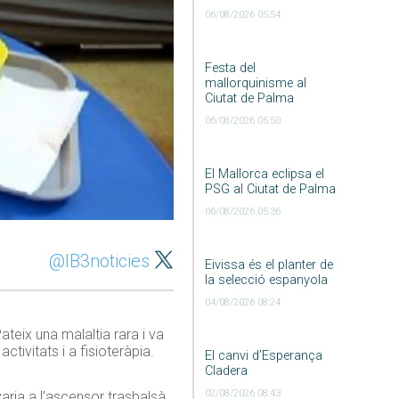
06/08/2026 05:54
Festa del
mallorquinisme al
Ciutat de Palma
06/08/2026 05:50
El Mallorca eclipsa el
PSG al Ciutat de Palma
06/08/2026 05:36
@IB3noticies
Eivissa és el planter de
la selecció espanyola
04/08/2026 08:24
teix una malaltia rara i va
ctivitats i a fisioteràpia.
El canvi d’Esperança
Cladera
02/08/2026 08:43
aria a l’ascensor trasbalsà