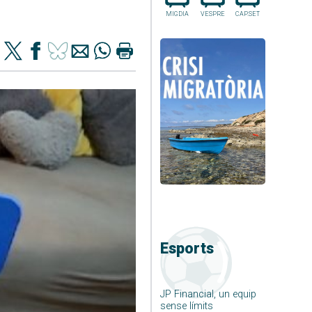
MIGDIA
VESPRE
CAP.SET
Esports
JP Financial, un equip
sense límits