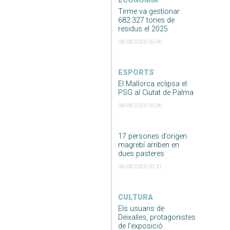
ECONOMIA
Tirme va gestionar
682.327 tones de
residus el 2025
06/08/2026 05:46
ESPORTS
El Mallorca eclipsa el
PSG al Ciutat de Palma
06/08/2026 05:36
17 persones d’origen
magrebí arriben en
dues pasteres
06/08/2026 05:31
CULTURA
Els usuaris de
Deixalles, protagonistes
de l’exposició