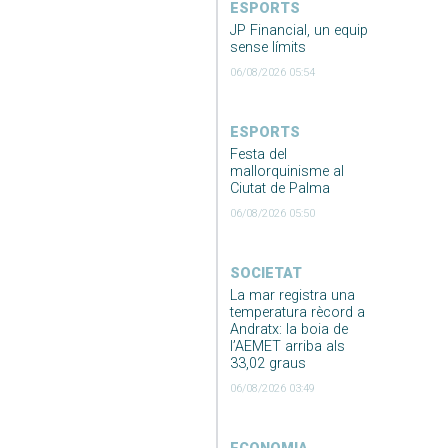
ESPORTS
JP Financial, un equip
sense límits
06/08/2026 05:54
ESPORTS
Festa del
mallorquinisme al
Ciutat de Palma
06/08/2026 05:50
SOCIETAT
La mar registra una
temperatura rècord a
Andratx: la boia de
l’AEMET arriba als
33,02 graus
06/08/2026 03:49