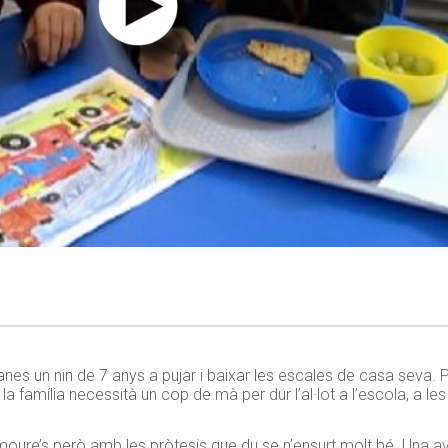
 un nin de 7 anys a pujar i baixar les escales de casa seva. Pa
família necessità un cop de mà per dur l’al·lot a l’escola, a les a
 moure’s però amb les pròtesis que du se n’ensurt molt bé. Una av