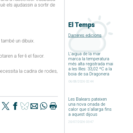
uè els ajudassin a sortir de
El Temps
Darreres edicions
t també un dibuix.
L’aigua de la mar
ren a fer-li el favor.
marca la temperatura
més alta registrada mai
a les Illes: 33,02 ºC a la
necessita la cadira de rodes,
boia de sa Dragonera
06/08/2026 02:44
Les Balears pateixen
una nova onada de
calor que s’allarga fins
a aquest dijous
20/07/2026 03:47