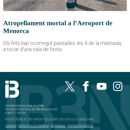
Atropellament mortal a l’Aeroport de
Menorca
Els fets han ocorregut passades les 4 de la matinada,
a tocar d'una sala de festa
CARRER MAGDALENA, 21, 07180
POLÍGON INDUSTRIAL DE SON BUGADELLES
(+34) 971 139 333
© ENS PÚBLIC DE RADIOTELEVISIÓ DE LES ILLES BALEARS
COOKIES
|
ATENCIÓ A L'AUDIÈNCIA
|
AVÍS LEGAL
|
PORTAL PRIVACITAT