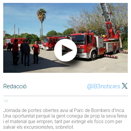
Redacció
@IB3noticies
162
Jornada de portes obertes avui al Parc de Bombers d’Inca.
Una oportunitat perquè la gent conegui de prop la seva feina
i el material que empren, tant per extingir els focs com per
salvar els excursionistes, sobretot.