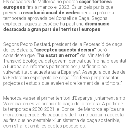
Els caçadors de Mallorca no podran
caçar tórtores
europees
fins almanco el 2023. És un dels punts que
preveu la
resolució anual de vedes
per a la pròxima
temporada aprovada pel Consell de Caça. Segons
expliquen, aquesta espècie ha patit una
disminució
destacada a gran part del territori europeu
.
Segons Pedro Bestard, president de la Federació de caça
de les Balears,
“accepten aquesta decisió”
però
consideren que
“ha estat un error”
del Ministeri de
Transició Ecològica del govern central que “no ha presentat
a Europa els informes pertinents per justificar la no
vulnerabilitat d’aquesta au a Espanya”. Assegura que des de
la Federació espanyola de caça “fan feina per presentar
projectes i estudis que avalen el creixement de la tórtora.”
Menorca va ser el primer territori d’Espanya, juntament amb
València, on es va prohibir la caça de la tórtora. A partir de
la temporada 2020-2021, el Consell de Menorca aplica una
moratòria perquè els caçadors de l’illa no capturin aquesta
au fins que no s’estableixi un sistema de caça sostenible,
com s’ha fet amb les quotes pesqueres.