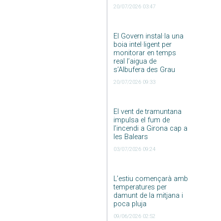
20/07/2026 03:47
El Govern instal·la una
boia intel·ligent per
monitorar en temps
real l’aigua de
s’Albufera des Grau
20/07/2026 09:33
El vent de tramuntana
impulsa el fum de
l’incendi a Girona cap a
les Balears
03/07/2026 09:24
L’estiu començarà amb
temperatures per
damunt de la mitjana i
poca pluja
09/06/2026 02:52