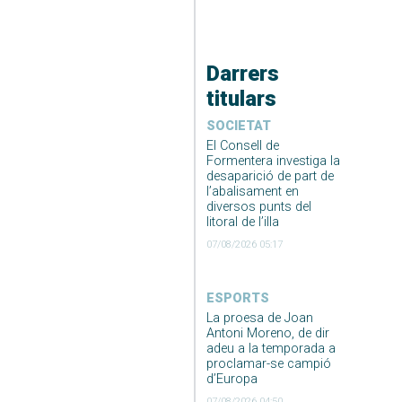
Darrers
titulars
SOCIETAT
El Consell de
Formentera investiga la
desaparició de part de
l’abalisament en
diversos punts del
litoral de l’illa
07/08/2026 05:17
ESPORTS
La proesa de Joan
Antoni Moreno, de dir
adeu a la temporada a
proclamar-se campió
d’Europa
07/08/2026 04:50