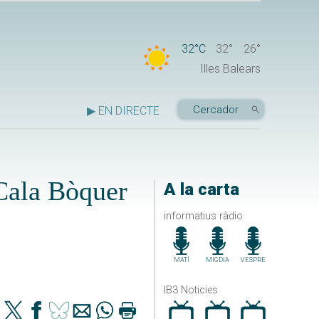
32°C
32°
26°
Illes Balears
▶ EN DIRECTE
 Cala Bòquer
A la carta
informatius ràdio
MATÍ
MIGDIA
VESPRE
IB3 Noticies