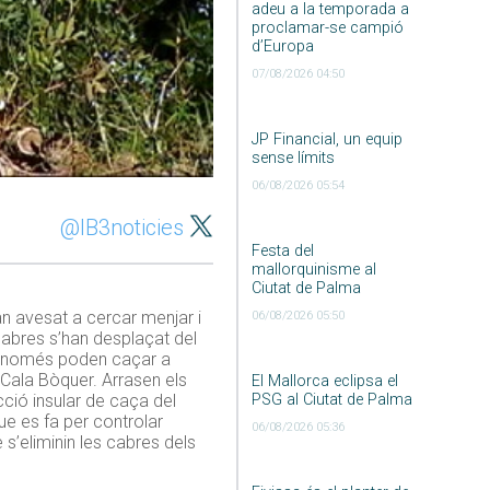
adeu a la temporada a
proclamar-se campió
d’Europa
07/08/2026 04:50
JP Financial, un equip
sense límits
06/08/2026 05:54
@IB3noticies
Festa del
mallorquinisme al
Ciutat de Palma
an avesat a cercar menjar i
06/08/2026 05:50
cabres s’han desplaçat del
s i només poden caçar a
 Cala Bòquer. Arrasen els
El Mallorca eclipsa el
PSG al Ciutat de Palma
cció insular de caça del
ue es fa per controlar
06/08/2026 05:36
 s’eliminin les cabres dels