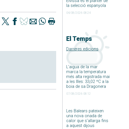
Eivissa és el planter de
la selecció espanyola
04/08/2026 08:24
El Temps
Darreres edicions
L’aigua de la mar
marca la temperatura
més alta registrada mai
a les Illes: 33,02 ºC a la
boia de sa Dragonera
07/08/2026 08:12
Les Balears pateixen
una nova onada de
calor que s’allarga fins
a aquest dijous