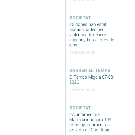
SOCIETAT
26 dones han estat
assassinades per
violència de gènere
enguany fins al mes de
juny
07/08/2026 04:48
DARRER EL TEMPS
El Temps Migdia 07-08-
2026
07/08/2026 04:05
SOCIETAT
L’Ajuntament de
Marratxí inaugura 144
nous aparcaments al
polígon de Can Rubiol