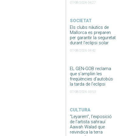
07/08/2026 04:27
SOCIETAT
Els clubs nàutics de
Mallorca es preparen
per garantir la seguretat
durant l’eclipsi solar
07/08/2026 04:42
EL GEN-GOB reclama
que s’ampliïn les
freqüències d’autobús
la tarda de l’eclipsi
07/08/2026 03:53
CULTURA
“Leyarem”, l’exposició
de l’artista sahrauí
Aawah Walad que
reivindica la terra