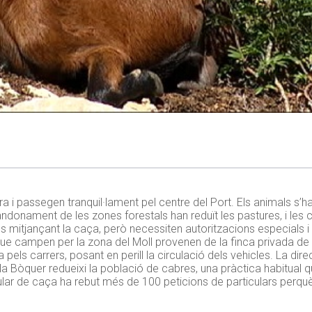
a i passegen tranquil·lament pel centre del Port. Els animals s’h
ndonament de les zones forestals han reduït les pastures, i les 
ies mitjançant la caça, però necessiten autoritzacions especial
que campen per la zona del Moll provenen de la finca privada de
pels carrers, posant en perill la circulació dels vehicles. La dire
la Bòquer redueixi la població de cabres, una pràctica habitual q
nsular de caça ha rebut més de 100 peticions de particulars perquè