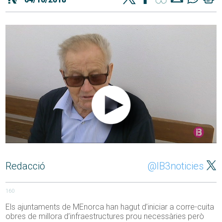
Redacció
@IB3noticies
160
Els ajuntaments de MEnorca han hagut d’iniciar a corre-cuita
obres de millora d’infraestructures prou necessàries però