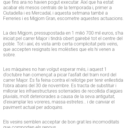
que fins ara no havien pogut executar. Així que ha estat
acabar els mesos centrals de la temporada i, primer a
Ciutadella i es Mercadal, i aquesta setmana també a
Ferreries i es Migjorn Gran, escometre aquestes actuacions.
La des Migjorn, pressupostada en 1 milió 700 mil euros, s’ha
iniciat pel carrer Major i tindrà obert gairebé tot el centre del
poble. Tot i així, és vista amb certa complicitat pels veïns,
que accepten resignats les molèsties que els hi venen a
sobre.
Les màquines no han volgut esperar més, i aquest 1
d’octubre han començat a picar l’asfalt del tram nord del
carrer Major. Es fa feina contra el rellotge per tenir enllestida
l’obra abans del 30 de novembre. Es tracta de substituir i
millorar les infraestructures soterrades de recollida d’aigües
pluvials, molt deteriorades a causa de la seva antiguitat;
d’eixamplar les voreres, massa estretes… i de canviar el
paviment actual per adoquins.
Els vesins semblen acceptar de bon grat les incomoditats
que comporten els renous.