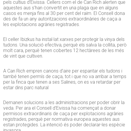
pels cultius d’Eivissa. Cellers com el de Can Rich alerten que
aquestes aus s’han convertit en una plaga que en alguns
casos es menja fins al 30 per cent del raïm. El Consell dona
des de fa un any autoritzacions extraordinàries de caça a
les explotacions agràries registrades.
El celler Ibizkus ha instal·lat xarxes per protegir la vinya dels
tudons. Una solució efectiva, perquè els salva la collita, però
molt cara, perquè tenen cobertes 12 hectàrees de les més
de vint que cultiven.
A Can Rich empren canons d’aire per espantar els tudons i
també tenen permís de caça, tot i que no va arribar a temps
per la finca que tenen a ses Salines, on es va retardar per
estar dins parc natural
Demanen solucions a les administracions per poder obrir la
veda. Per ara el Consell d’Eivissa ha començat a donar
permisos extraordinaris de caça per explotacions agràries
registrades, perquè per normativa europea aquestes aus
estan protegides. La intenció és poder declarar-les espècie
invasora.