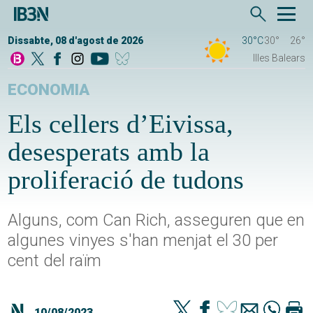
Dissabte, 08 d'agost de 2026
30°C
30°
26°
Illes Balears
ECONOMIA
Els cellers d’Eivissa,
desesperats amb la
proliferació de tudons
Alguns, com Can Rich, asseguren que en
algunes vinyes s'han menjat el 30 per
cent del raïm
10/08/2023