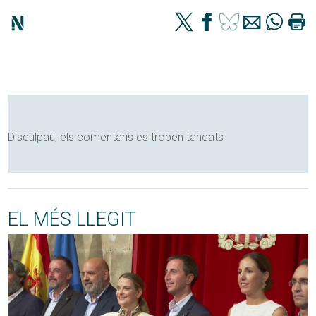
Disculpau, els comentaris es troben tancats
EL MÉS LLEGIT