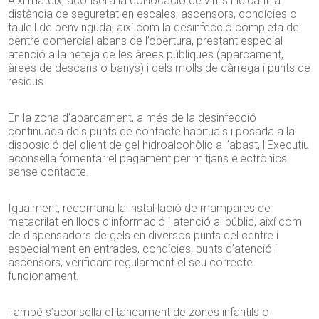
Així mateix, aconsella la col·locació de vinils indicant la
distància de seguretat en escales, ascensors, condícies o
taulell de benvinguda, així com la desinfecció completa del
centre comercial abans de l’obertura, prestant especial
atenció a la neteja de les àrees públiques (aparcament,
àrees de descans o banys) i dels molls de càrrega i punts de
residus.
En la zona d’aparcament, a més de la desinfecció
continuada dels punts de contacte habituals i posada a la
disposició del client de gel hidroalcohòlic a l’abast, l’Executiu
aconsella fomentar el pagament per mitjans electrònics
sense contacte.
Igualment, recomana la instal·lació de mampares de
metacrilat en llocs d’informació i atenció al públic, així com
de dispensadors de gels en diversos punts del centre i
especialment en entrades, condícies, punts d’atenció i
ascensors, verificant regularment el seu correcte
funcionament.
També s’aconsella el tancament de zones infantils o