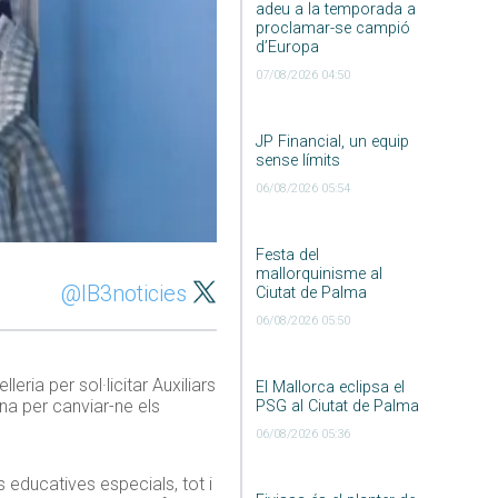
adeu a la temporada a
proclamar-se campió
d’Europa
07/08/2026 04:50
JP Financial, un equip
sense límits
06/08/2026 05:54
Festa del
mallorquinisme al
@IB3noticies
Ciutat de Palma
06/08/2026 05:50
eria per sol·licitar Auxiliars
El Mallorca eclipsa el
na per canviar-ne els
PSG al Ciutat de Palma
06/08/2026 05:36
educatives especials, tot i