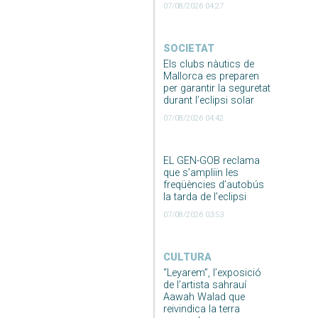
07/08/2026 04:27
SOCIETAT
Els clubs nàutics de
Mallorca es preparen
per garantir la seguretat
durant l’eclipsi solar
07/08/2026 04:42
EL GEN-GOB reclama
que s’ampliïn les
freqüències d’autobús
la tarda de l’eclipsi
07/08/2026 03:53
CULTURA
“Leyarem”, l’exposició
de l’artista sahrauí
Aawah Walad que
reivindica la terra