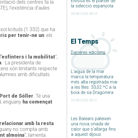
Eivissa és el planter de
ntació dels centres fa la
la selecció espanyola
TE), l’existència d’aules
04/08/2026 08:24
sol·licituds (1.332) que ha
eris per tenir-ne un
: els
El Temps
Darreres edicions
’esfínters i la mobilitat
“,
a
. La presidenta de
iteris són limitants respecte
L’aigua de la mar
alumnes amb dificultats
marca la temperatura
més alta registrada mai
a les Illes: 33,02 ºC a la
boia de sa Dragonera
Port de Sóller
. Té una
07/08/2026 08:12
il, enguany
ha començat
Les Balears pateixen
relacionar amb la resta
una nova onada de
 enguany no compta amb
calor que s’allarga fins
a aquest dijous
nt almoina
“, lamenta.