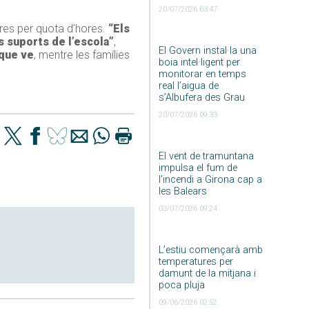
20/07/2026 03:47
tres per quota d’hores.
“Els
s suports de l’escola”
,
El Govern instal·la una
 que ve
, mentre les famílies
boia intel·ligent per
monitorar en temps
real l’aigua de
s’Albufera des Grau
20/07/2026 09:33
El vent de tramuntana
impulsa el fum de
l’incendi a Girona cap a
les Balears
03/07/2026 09:24
L’estiu començarà amb
temperatures per
damunt de la mitjana i
poca pluja
09/06/2026 02:52