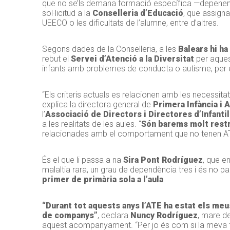
que no se’ls demana formació específica —depenen de
sol·licitud a la
Conselleria d’Educació
, que assigna
UEECO o les dificultats de l’alumne, entre d’altres.
Segons dades de la Conselleria, a les
Balears hi ha
rebut el
Servei d’Atenció a la Diversitat
per aques
infants amb problemes de conducta o autisme, per
“Els criteris actuals es relacionen amb les necessit
explica la directora general de
Primera Infància i A
l’
Associació de Directors i Directores d’Infantil
a les realitats de les aules. “
Són barems molt restr
relacionades amb el comportament que no tenen AT
És el que li passa a na
Sira Pont Rodríguez
, que e
malaltia rara, un grau de dependència tres i és no pa
primer de primària sola a l’aula
.
“Durant tot aquests anys l’ATE ha estat els meu
de companys”
, declara
Nuncy Rodríguez
, mare d
aquest acompanyament. “Per jo és com si la meva fi