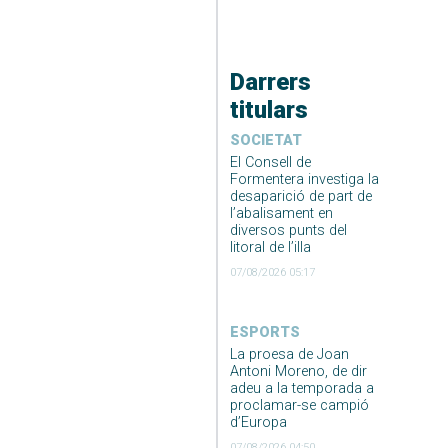
Darrers
titulars
SOCIETAT
El Consell de
Formentera investiga la
desaparició de part de
l’abalisament en
diversos punts del
litoral de l’illa
07/08/2026 05:17
ESPORTS
La proesa de Joan
Antoni Moreno, de dir
adeu a la temporada a
proclamar-se campió
d’Europa
07/08/2026 04:50