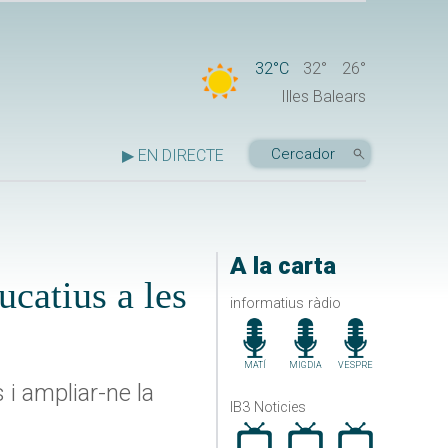
32°C
32°
26°
Illes Balears
▶ EN DIRECTE
A la carta
ucatius a les
informatius ràdio
MATÍ
MIGDIA
VESPRE
 i ampliar-ne la
IB3 Noticies