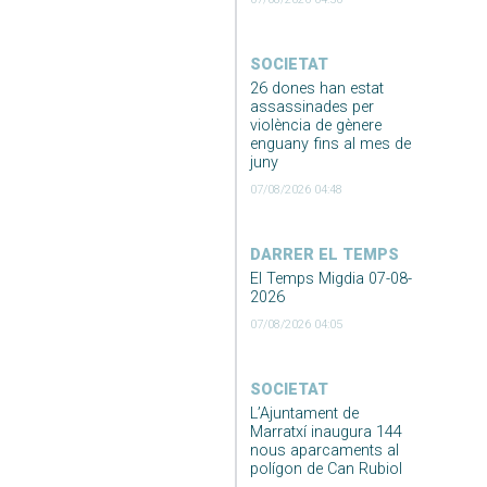
SOCIETAT
26 dones han estat
assassinades per
violència de gènere
enguany fins al mes de
juny
07/08/2026 04:48
DARRER EL TEMPS
El Temps Migdia 07-08-
2026
07/08/2026 04:05
SOCIETAT
L’Ajuntament de
Marratxí inaugura 144
nous aparcaments al
polígon de Can Rubiol