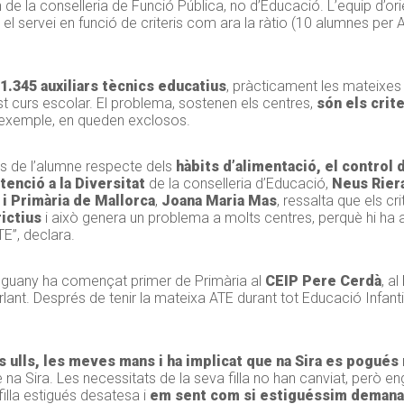
 la conselleria de Funció Pública, no d’Educació. L’equip d’orie
 el servei en funció de criteris com ara la ràtio (10 alumnes per A
 1.345 auxiliars tècnics educatius
, pràcticament les mateixes 
t curs escolar. El problema, sostenen els centres,
són els crit
 exemple, en queden exclosos.
ats de l’alumne respecte dels
hàbits d’alimentació, el control d
tenció a la Diversitat
de la conselleria d’Educació,
Neus Rier
 i Primària de Mallorca
,
Joana Maria Mas
, ressalta que els cr
ictius
i això genera un problema a molts centres, perquè hi ha 
E”, declara.
nguany ha començat primer de Primària al
CEIP Pere Cerdà
, al
rlant. Després de tenir la mateixa ATE durant tot Educació Infant
s ulls, les meves mans i ha implicat que na Sira es pogués 
e na Sira. Les necessitats de la seva filla no han canviat, però
lla estigués desatesa i
em sent com si estiguéssim demana