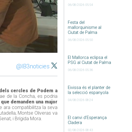
06/08/2026 05:54
Festa del
mallorquinisme al
Ciutat de Palma
06/08/2026 05:50
El Mallorca eclipsa el
PSG al Ciutat de Palma
@IB3noticies
06/08/2026 05:36
Eivissa és el planter de
 dels cercles de Podem a
la selecció espanyola
Mae de la Concha, es podria
04/08/2026 08:24
s que demanden una major
e ara compatibilitza la seva
iutadella, Montse Oliveras va
El canvi d’Esperança
Senat, i Brígida Mora.
Cladera
02/08/2026 08:43