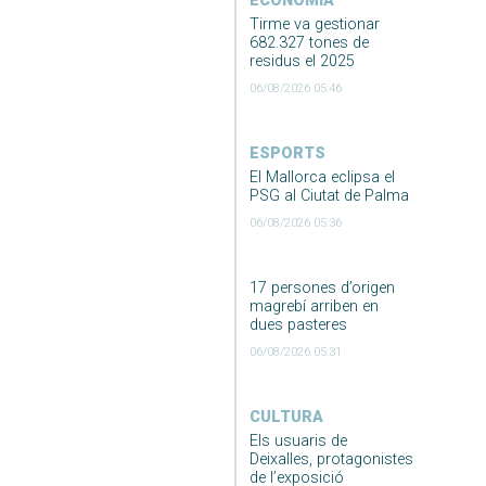
ECONOMIA
Tirme va gestionar
682.327 tones de
residus el 2025
06/08/2026 05:46
ESPORTS
El Mallorca eclipsa el
PSG al Ciutat de Palma
06/08/2026 05:36
17 persones d’origen
magrebí arriben en
dues pasteres
06/08/2026 05:31
CULTURA
Els usuaris de
Deixalles, protagonistes
de l’exposició