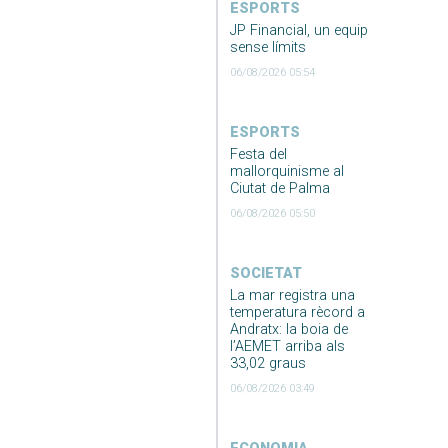
ESPORTS
JP Financial, un equip
sense límits
06/08/2026 05:54
ESPORTS
Festa del
mallorquinisme al
Ciutat de Palma
06/08/2026 05:50
SOCIETAT
La mar registra una
temperatura rècord a
Andratx: la boia de
l’AEMET arriba als
33,02 graus
06/08/2026 03:49