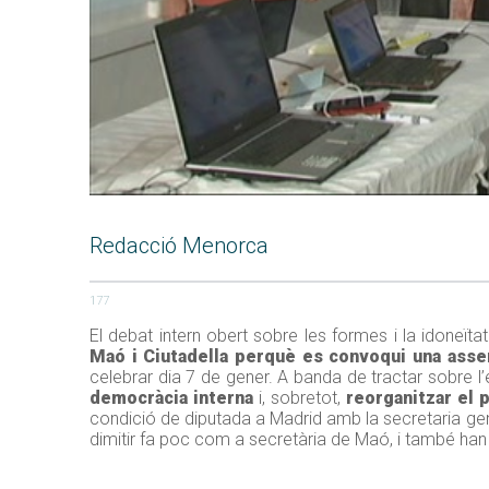
Redacció Menorca
177
El debat intern obert sobre les formes i la idoneït
Maó i Ciutadella perquè es convoqui una ass
celebrar dia 7 de gener. A banda de tractar sobre l’e
democràcia interna
i, sobretot,
reorganitzar el 
condició de diputada a Madrid amb la secretaria gen
dimitir fa poc com a secretària de Maó, i també han r