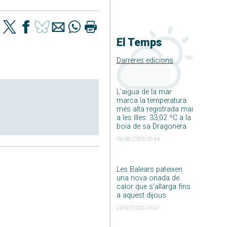
El Temps
Darreres edicions
L’aigua de la mar
marca la temperatura
més alta registrada mai
a les Illes: 33,02 ºC a la
boia de sa Dragonera
06/08/2026 02:44
Les Balears pateixen
una nova onada de
calor que s’allarga fins
a aquest dijous
20/07/2026 03:47