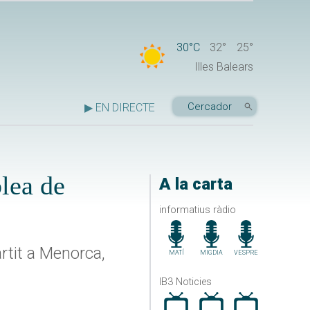
30°C
32°
25°
Illes Balears
▶ EN DIRECTE
lea de
A la carta
informatius ràdio
rtit a Menorca,
MATÍ
MIGDIA
VESPRE
IB3 Noticies