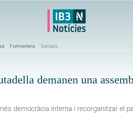
ssa
Formentera
Sumaris
iutadella demanen una assemb
és democràcia interna i recorganitzar el pa