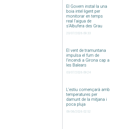
El Govern instal·la una
boia intel·ligent per
monitorar en temps
real l’aigua de
s’Albufera des Grau
20/07/2026 09:33
El vent de tramuntana
impulsa el fum de
l’incendi a Girona cap a
les Balears
03/07/2026 09:24
L’estiu començarà amb
temperatures per
damunt de la mitjana i
poca pluja
09/06/2026 02:52