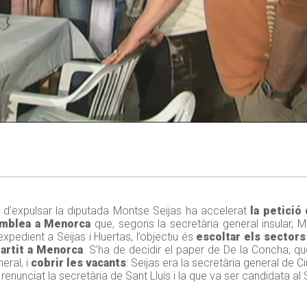
at d’expulsar la diputada Montse Seijas ha accelerat
la petició
emblea a Menorca
que, segons la secretària general insular, 
xpedient a Seijas i Huertas, l’objectiu és
escoltar els sector
partit a Menorca
. S’ha de decidir el paper de De la Concha, qu
eral, i
cobrir les vacants
: Seijas era la secretària general de C
enunciat la secretària de Sant Lluís i la que va ser candidata al 