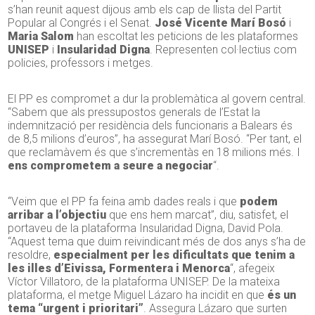
s’han reunit aquest dijous amb els cap de llista del Partit
Popular al Congrés i el Senat.
José Vicente Marí Bosó
i
Maria Salom
han escoltat les peticions de les plataformes
UNISEP
i
Insularidad Digna
. Representen col·lectius com
policies, professors i metges.
El PP es compromet a dur la problemàtica al govern central.
“Sabem que als pressupostos generals de l’Estat la
indemnització per residència dels funcionaris a Balears és
de 8,5 milions d’euros”, ha assegurat Marí Bosó. “Per tant, el
que reclamàvem és que s’incrementàs en 18 milions més. I
ens comprometem a seure a negociar
“.
“Veim que el PP fa feina amb dades reals i que
podem
arribar a l’objectiu
que ens hem marcat”, diu, satisfet, el
portaveu de la plataforma Insularidad Digna, David Pola.
“Aquest tema que duim reivindicant més de dos anys s’ha de
resoldre,
especialment per les dificultats que tenim a
les illes d’Eivissa, Formentera i Menorca
“, afegeix
Víctor Villatoro, de la plataforma UNISEP. De la mateixa
plataforma, el metge Miguel Lázaro ha incidit en que
és un
tema “urgent i prioritari”
. Assegura Lázaro que surten