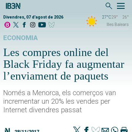
Divendres, 07 d'agost de 2026
27°C
29°
26°
Illes Balears
ECONOMIA
Les compres online del
Black Friday fa augmentar
l’enviament de paquets
Només a Menorca, els comerços van
incrementar un 20% les vendes per
Internet divendres passat
28/11/2017