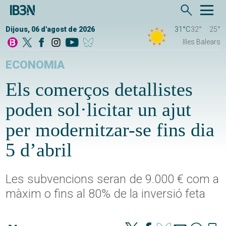
Dijous, 06 d'agost de 2026
31°C
32°
25°
Illes Balears
ECONOMIA
Els comerços detallistes
poden sol·licitar un ajut
per modernitzar-se fins dia
5 d’abril
Les subvencions seran de 9.000 € com a
màxim o fins al 80% de la inversió feta