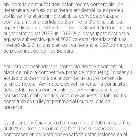
així com la continuïtat dels establiments comercials i de
determinats serveis considerats emblemàtics es poden
sol·licitar fins el pròxim 5 d’abril. La convocatòria, que
compta amb una partida de 2,5 milions d’€, s’ha publicat
aquest dissabte al BOIB. La Direcció General de Comerç ha
augmentat aquet 2023 un 13,64 % el pressupost destinat a
aquesta subvenció, que el 2022 va estar dotada amb una
inversió de 2,2 milions d’euros i va beneficiar 329 comerços
de proximitat de les Illes Balears.
Aquesta vadestinada a la promoció del teixit comercial,
plans de millora competitiva, plans de màrqueting i disseny, i
actuacions de millora de la competitivitat i/o foment del
teixit comercial. Així mateix, es vol fomentar la continuïtat
dels establiments comercials i de determinats serveis
considerats emblemàtics, atès que aquests establiments
constitueixen un llegat patrimonial i cultural que cal
preservar.
L’ajut per beneficiari serà d’un màxim de 9.000 euros, o fins
al 80 % del total de la inversió feta. Les subvencions
compreses en aquesta convocatòria estan incloses en el