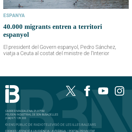
ESPANYA
40.000 migrants entren a territori
espanyol
El president del Govern espanyol, Pedro Sánchez,
viatja a Ceuta al costat del ministre de l'Interior
CARRER MAGDALENA, 21, 07180
POLÍGON INDUSTRIAL DE SON BUGADELLES
(+34) 971 139 333
© ENS PÚBLIC DE RADIOTELEVISIÓ DE LES ILLES BALEARS
COOKIES
|
ATENCIÓ A L'AUDIÈNCIA
|
AVÍS LEGAL
|
PORTAL PRIVACITAT