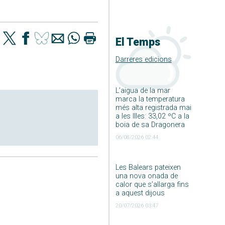
El Temps
Darreres edicions
L’aigua de la mar
marca la temperatura
més alta registrada mai
a les Illes: 33,02 ºC a la
boia de sa Dragonera
06/08/2026 02:44
Les Balears pateixen
una nova onada de
calor que s’allarga fins
a aquest dijous
20/07/2026 03:47