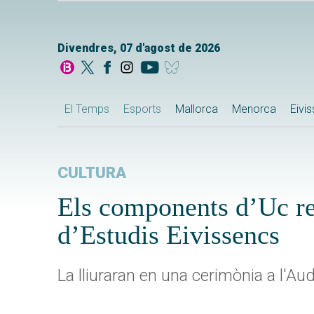
Divendres, 07 d'agost de 2026
El Temps
Esports
Mallorca
Menorca
Eivi
CULTURA
Els components d’Uc reb
d’Estudis Eivissencs
La lliuraran en una cerimònia a l'Au