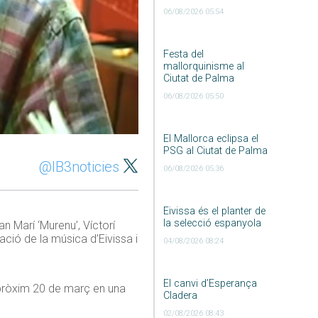
06/08/2026 05:54
Festa del
mallorquinisme al
Ciutat de Palma
06/08/2026 05:50
El Mallorca eclipsa el
PSG al Ciutat de Palma
@IB3noticies
06/08/2026 05:36
Eivissa és el planter de
la selecció espanyola
n Marí ‘Murenu’, Víctorí
zació de la música d’Eivissa i
04/08/2026 08:24
El canvi d’Esperança
el pròxim 20 de març en una
Cladera
02/08/2026 08:43