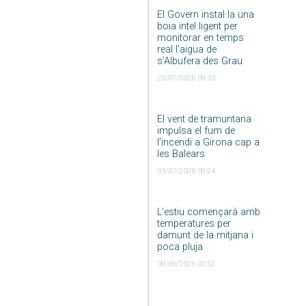
El Govern instal·la una
boia intel·ligent per
monitorar en temps
real l’aigua de
s’Albufera des Grau
20/07/2026 09:33
El vent de tramuntana
impulsa el fum de
l’incendi a Girona cap a
les Balears
03/07/2026 09:24
L’estiu començarà amb
temperatures per
damunt de la mitjana i
poca pluja
09/06/2026 02:52