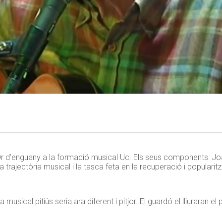
d’Or d’enguany a la formació musical Uc. Els seus components: Joa
a trajectòria musical i la tasca feta en la recuperació i popularit
usical pitiús seria ara diferent i pitjor. El guardó el lliuraran 