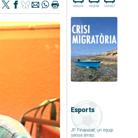
MIGDIA
VESPRE
CAP.SET
Esports
JP Financial, un equip
sense límits