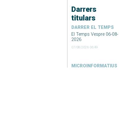
Darrers
titulars
DARRER EL TEMPS
El Temps Vespre 06-08-
2026
07/08/2026 06:49
MICROINFORMATIUS
RESUM IB3 NOTÍCIES
VESPRE 06/08/2026
06/08/2026 09:34
Desconvocada la vaga
de neteja i recollida de
fems de Formentera
06/08/2026 09:23