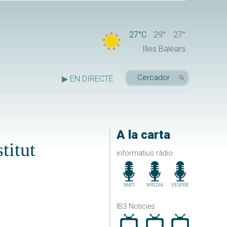
27°C
29°
27°
Illes Balears
▶ EN DIRECTE
A la carta
titut
informatius ràdio
MATÍ
MIGDIA
VESPRE
IB3 Noticies