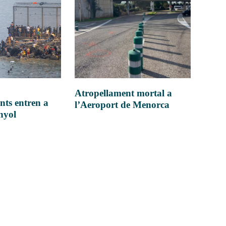
Atropellament mortal a
nts entren a
l’Aeroport de Menorca
anyol