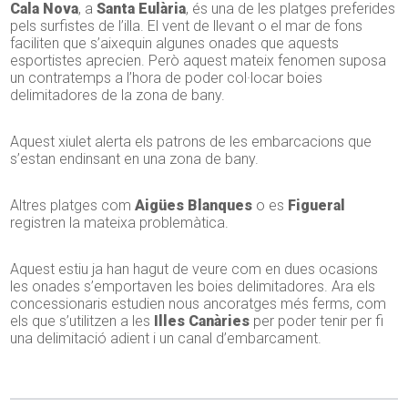
Cala Nova
, a
Santa Eulària
, és una de les platges preferides
pels surfistes de l’illa. El vent de llevant o el mar de fons
faciliten que s’aixequin algunes onades que aquests
esportistes aprecien. Però aquest mateix fenomen suposa
un contratemps a l’hora de poder col·locar boies
delimitadores de la zona de bany.
Aquest xiulet alerta els patrons de les embarcacions que
s’estan endinsant en una zona de bany.
Altres platges com
Aigües Blanques
o es
Figueral
registren la mateixa problemàtica.
Aquest estiu ja han hagut de veure com en dues ocasions
les onades s’emportaven les boies delimitadores. Ara els
concessionaris estudien nous ancoratges més ferms, com
els que s’utilitzen a les
Illes Canàries
per poder tenir per fi
una delimitació adient i un canal d’embarcament.