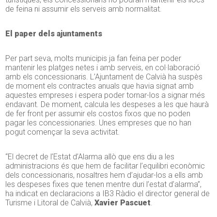
de feina ni assumir els serveis amb normalitat.
El paper dels ajuntaments
Per part seva, molts municipis ja fan feina per poder
mantenir les platges netes i amb serveis, en col·laboració
amb els concessionaris. L’Ajuntament de Calvià ha suspès
de moment els contractes anuals que havia signat amb
aquestes empreses i espera poder tornar-los a signar més
endavant. De moment, calcula les despeses a les que haurà
de fer front per assumir els costos fixos que no poden
pagar les concessionaries. Unes empreses que no han
pogut començar la seva activitat.
“El decret de l’Estat d’Alarma allò que ens diu a les
administracions és que hem de facilitar l’equilibri econòmic
dels concessionaris, nosaltres hem d’ajudar-los a ells amb
les despeses fixes que tenen mentre duri l’estat d’alarma”,
ha indicat en declaracions a IB3 Ràdio el director general de
Turisme i Litoral de Calvià,
Xavier Pascuet
.