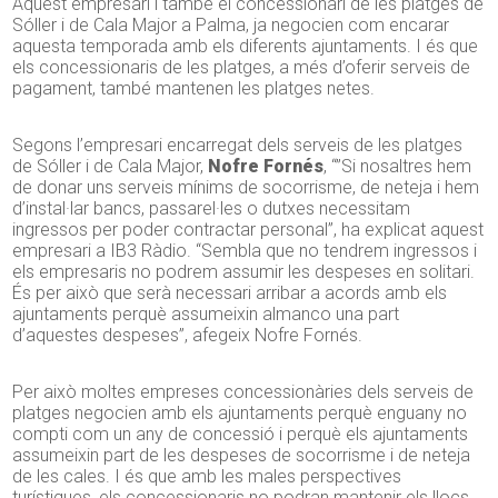
Aquest empresari i també el concessionari de les platges de
Sóller i de Cala Major a Palma, ja negocien com encarar
aquesta temporada amb els diferents ajuntaments. I és que
els concessionaris de les platges, a més d’oferir serveis de
pagament, també mantenen les platges netes.
Segons l’empresari encarregat dels serveis de les platges
de Sóller i de Cala Major,
Nofre Fornés
, “”Si nosaltres hem
de donar uns serveis mínims de socorrisme, de neteja i hem
d’instal·lar bancs, passarel·les o dutxes necessitam
ingressos per poder contractar personal”, ha explicat aquest
empresari a IB3 Ràdio. “Sembla que no tendrem ingressos i
els empresaris no podrem assumir les despeses en solitari.
És per això que serà necessari arribar a acords amb els
ajuntaments perquè assumeixin almanco una part
d’aquestes despeses”, afegeix Nofre Fornés.
Per això moltes empreses concessionàries dels serveis de
platges negocien amb els ajuntaments perquè enguany no
compti com un any de concessió i perquè els ajuntaments
assumeixin part de les despeses de socorrisme i de neteja
de les cales. I és que amb les males perspectives
turístiques, els concessionaris no podran mantenir els llocs