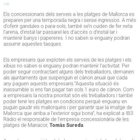
158
Els concessionaris dels serveis a les platges de Mallorca es
preparen per una temporada negra i sense ingressos. A més
d’oferir gandules o para-sols, també se’n cuiden de fer neta
l’arena, d’instal·lar passarel·les d’accés o d’instal·lar i
mantenir banys i papereres. I no saben si enguany podran
assumir aquestes tasques.
Els empresaris que exploten els serveis de les platges i els
xibius no saben si enguany podran mantenir l’activitat. Per
poder seguir contractant alguns dels treballadors, demanen
als ajuntaments que suspenguin el cànon anual que cada
any paguen aquests empresaris.”Aquesta situació és
inassumible si ens fan pagar tan sols 1 euro de cànon. Com
a empresaris la nostra prioritat són els treballadors i també
poder tenir les platges en condicions perquè enguany en
puguin gaudir els mallorquins i per garantir que la imatge de
Mallorca que arriba a l’exterior sigui bona”, ha explicat a IB3
Ràdio el responsable de l’empresa concessionària de les
platges de Manacor,
Tomàs Sureda
.