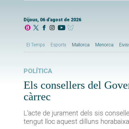
Dijous, 06 d'agost de 2026
El Temps
Esports
Mallorca
Menorca
Eivi
POLÍTICA
Els consellers del Gov
càrrec
L'acte de jurament dels sis consell
tengut lloc aquest dilluns horabaix