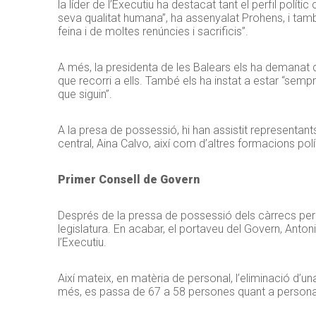
la líder de l’Executiu ha destacat tant el perfil polític
seva qualitat humana”, ha assenyalat Prohens, i també
feina i de moltes renúncies i sacrificis”.
A més, la presidenta de les Balears els ha demanat 
que recorri a ells. També els ha instat a estar “sempre
que siguin”.
A la presa de possessió, hi han assistit representant
central, Aina Calvo, així com d’altres formacions pol
Primer Consell de Govern
Després de la pressa de possessió dels càrrecs per p
legislatura. En acabar, el portaveu del Govern, Anton
l’Executiu.
Així mateix, en matèria de personal, l’eliminació d’un
més, es passa de 67 a 58 persones quant a personal