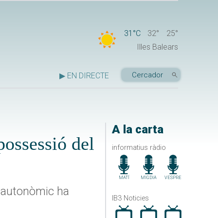
31°C
32°
25°
Illes Balears
▶ EN DIRECTE
A la carta
possessió del
informatius ràdio
MATÍ
MIGDIA
VESPRE
u autonòmic ha
IB3 Noticies