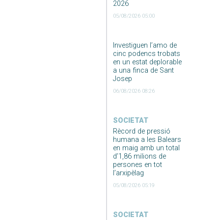
2026
05/08/2026 05:00
Investiguen l’amo de
cinc podencs trobats
en un estat deplorable
a una finca de Sant
Josep
06/08/2026 08:26
SOCIETAT
Rècord de pressió
humana a les Balears
en maig amb un total
d’1,86 milions de
persones en tot
l’arxipèlag
05/08/2026 05:19
SOCIETAT