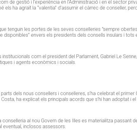
 com de gestió i l’experiència en l’Administració i en el sector priv
 els ha agraït la “valentia” d’assumir el càrrec de conseller, pe
que tenguin les portes de les seves conselleries “sempre obertes
 disponibles” envers els presidents dels consells insulars i tots e
s institucionals com el president del Parlament, Gabriel Le Senne
ítiques i agents econòmics i socials.
arts dels nous consellers i conselleres, s’ha celebrat el primer
i Costa, ha explicat els principals acords que s’hi han adoptat i 
a conselleria al nou Govern de les Illes es materialitza passant d
 eventual, inclosos assessors.