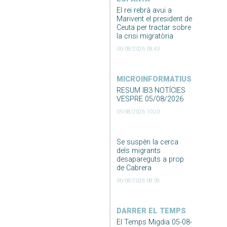
El rei rebrà avui a
Marivent el president de
Ceuta per tractar sobre
la crisi migratòria
06/08/2026 08:43
MICROINFORMATIUS
RESUM IB3 NOTÍCIES
VESPRE 05/08/2026
05/08/2026 10:20
Se suspèn la cerca
dels migrants
desapareguts a prop
de Cabrera
06/08/2026 08:39
DARRER EL TEMPS
El Temps Migdia 05-08-