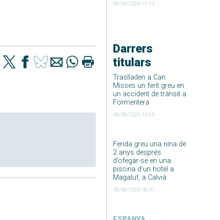
09/06/2026 01:24
Darrers
titulars
Traslladen a Can
Misses un ferit greu en
un accident de trànsit a
Formentera
06/08/2026 10:20
Ferida greu una nina de
2 anys després
d’ofegar-se en una
piscina d’un hotel a
Magaluf, a Calvià
06/08/2026 08:41
ESPANYA