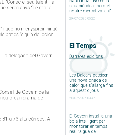
Raúl Llona: ”No és la
at. “Conec el seu talent i la
situació ideal, però el
rquè seran anys “de molta
nostre mercat va lent”
29/07/2026 05:22
” i que no menyspreïn ningú
ls batles “siguin del color
El Temps
, i la delegada del Govern
Darreres edicions
Les Balears pateixen
una nova onada de
calor que s’allarga fins
a aquest dijous
 Consell de Govern de la
el nou organigrama de
20/07/2026 03:47
El Govern instal·la una
e 81 a 73 alts càrrecs. A
boia intel·ligent per
monitorar en temps
real l’aigua de