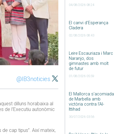
04/08/2026 08:24
El canvi d’Esperança
Cladera
02/08/2026 08:43
Leire Escauriaza i Marc
Naranjo, dos
gimnastes amb molt
de futur
01/08/2026 05:59
@IB3noticies
El Mallorca s’acomiada
de Marbella amb
quest dilluns horabaixa al
victòria contra l’Al-
es de l’Executiu autonòmic
Ittihad
30/07/2026 03:56
de cap tipus”. Així mateix,