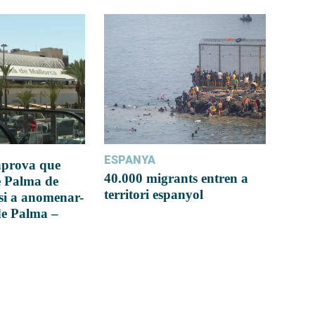
ESPANYA
 aprova que
40.000 migrants entren a
e Palma de
territori espanyol
si a anomenar-
de Palma –