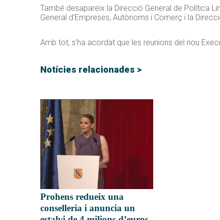
També desapareix la Direcció General de Política Lin
General d’Empreses, Autònoms i Comerç i la Direcció
Amb tot, s’ha acordat que les reunions del nou Execu
Notícies relacionades >
Prohens redueix una
conselleria i anuncia un
estalvi de 4 milions d’euros