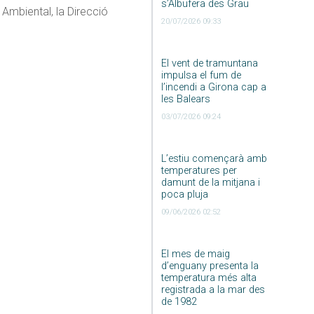
s’Albufera des Grau
 Ambiental, la Direcció
20/07/2026 09:33
El vent de tramuntana
impulsa el fum de
l’incendi a Girona cap a
les Balears
03/07/2026 09:24
L’estiu començarà amb
temperatures per
damunt de la mitjana i
poca pluja
09/06/2026 02:52
El mes de maig
d’enguany presenta la
temperatura més alta
registrada a la mar des
de 1982