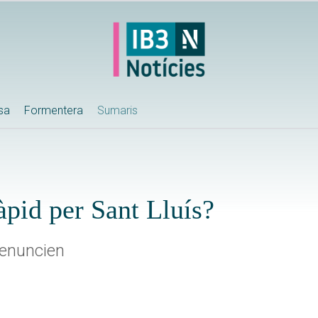
ssa
Formentera
Sumaris
àpid per Sant Lluís?
denuncien