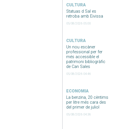
CULTURA
Statuas d Sal es
retroba amb Eivissa
05/08/2026 05:00
CULTURA
Un nou escàner
professional per fer
més accessible el
patrimoni bibliogràfic
de Can Sales
05/08/2026 04:46
ECONOMIA
La benzina, 20 cèntims
per litre més cara des
del primer de juliol
05/08/2026 04:36