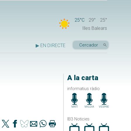
25°C
29°
25°
Illes Balears
▶ EN DIRECTE
A la carta
informatius ràdio
MATÍ
MIGDIA
VESPRE
IB3 Noticies