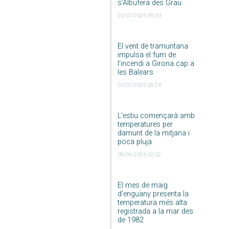
s’Albufera des Grau
20/07/2026 09:33
El vent de tramuntana
impulsa el fum de
l’incendi a Girona cap a
les Balears
03/07/2026 09:24
L’estiu començarà amb
temperatures per
damunt de la mitjana i
poca pluja
09/06/2026 02:52
El mes de maig
d’enguany presenta la
temperatura més alta
registrada a la mar des
de 1982