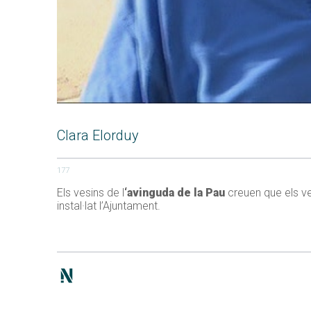
Clara Elorduy
177
Els vesins de l
‘avinguda de la Pau
creuen que els veh
instal·lat l’Ajuntament.