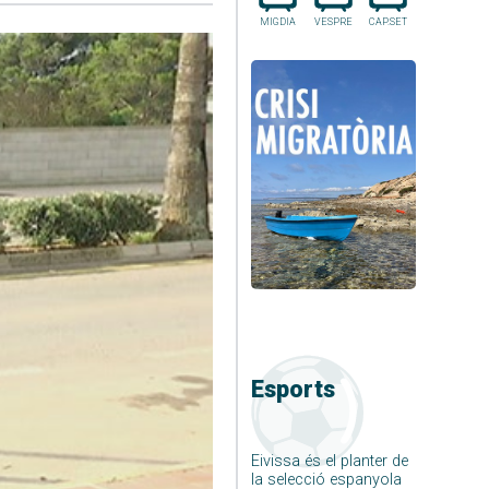
MIGDIA
VESPRE
CAP.SET
Esports
Eivissa és el planter de
la selecció espanyola