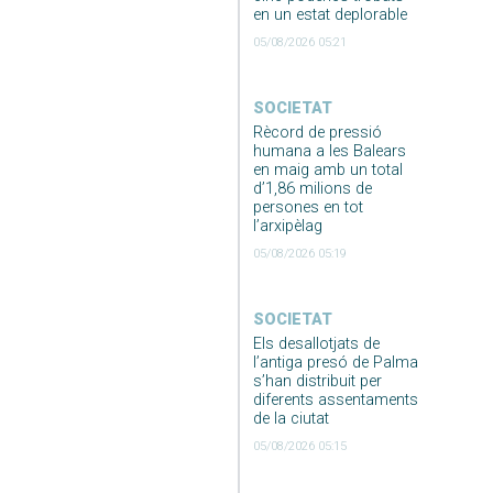
en un estat deplorable
05/08/2026 05:21
SOCIETAT
Rècord de pressió
humana a les Balears
en maig amb un total
d’1,86 milions de
persones en tot
l’arxipèlag
05/08/2026 05:19
SOCIETAT
Els desallotjats de
l’antiga presó de Palma
s’han distribuit per
diferents assentaments
de la ciutat
05/08/2026 05:15