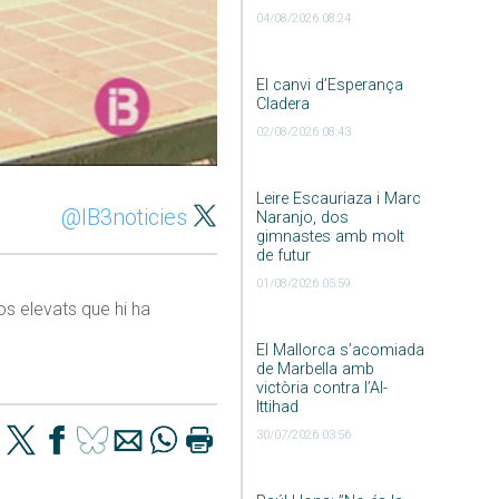
04/08/2026 08:24
El canvi d’Esperança
Cladera
02/08/2026 08:43
Leire Escauriaza i Marc
@IB3noticies
Naranjo, dos
gimnastes amb molt
de futur
01/08/2026 05:59
sos elevats que hi ha
El Mallorca s’acomiada
de Marbella amb
victòria contra l’Al-
Ittihad
30/07/2026 03:56