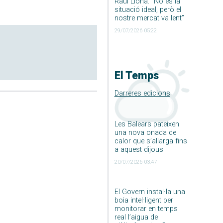
Raúl Llona: ”No és la
situació ideal, però el
nostre mercat va lent”
29/07/2026 05:22
El Temps
Darreres edicions
Les Balears pateixen
una nova onada de
calor que s’allarga fins
a aquest dijous
20/07/2026 03:47
El Govern instal·la una
boia intel·ligent per
monitorar en temps
real l’aigua de