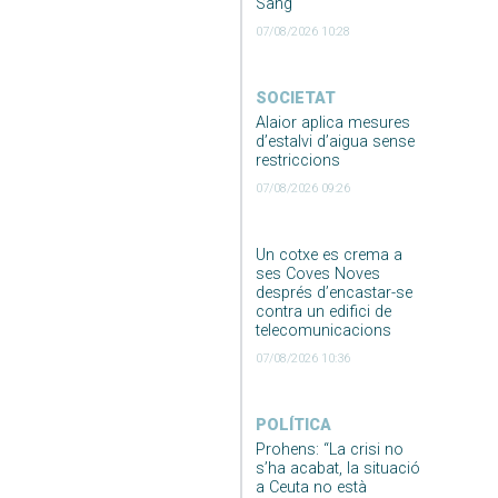
Sang
07/08/2026 10:28
SOCIETAT
Alaior aplica mesures
d’estalvi d’aigua sense
restriccions
07/08/2026 09:26
Un cotxe es crema a
ses Coves Noves
després d’encastar-se
contra un edifici de
telecomunicacions
07/08/2026 10:36
POLÍTICA
Prohens: “La crisi no
s’ha acabat, la situació
a Ceuta no està