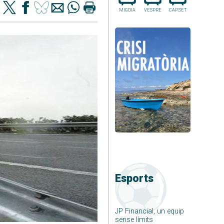
MIGDIA
VESPRE
CAP.SET
Esports
JP Financial, un equip
sense límits