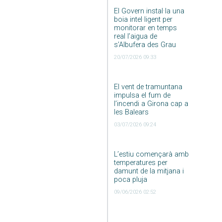
El Govern instal·la una
boia intel·ligent per
monitorar en temps
real l’aigua de
s’Albufera des Grau
20/07/2026 09:33
El vent de tramuntana
impulsa el fum de
l’incendi a Girona cap a
les Balears
03/07/2026 09:24
L’estiu començarà amb
temperatures per
damunt de la mitjana i
poca pluja
09/06/2026 02:52