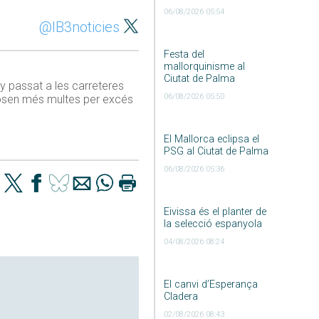
06/08/2026 05:54
@IB3noticies
Festa del
mallorquinisme al
Ciutat de Palma
y passat a les carreteres
06/08/2026 05:50
s posen més multes per excés
El Mallorca eclipsa el
PSG al Ciutat de Palma
06/08/2026 05:36
Eivissa és el planter de
la selecció espanyola
04/08/2026 08:24
El canvi d’Esperança
Cladera
02/08/2026 08:43