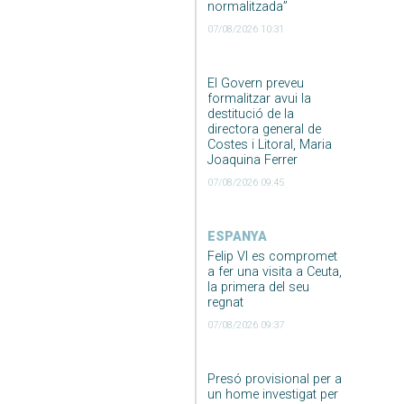
normalitzada”
07/08/2026 10:31
El Govern preveu
formalitzar avui la
destitució de la
directora general de
Costes i Litoral, Maria
Joaquina Ferrer
07/08/2026 09:45
ESPANYA
Felip VI es compromet
a fer una visita a Ceuta,
la primera del seu
regnat
07/08/2026 09:37
Presó provisional per a
un home investigat per