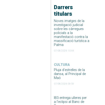
Darrers
titulars
Noves imatges de la
investigació judicial
sobre les càrregues
policials a la
manifestació contra la
massificació turística a
Palma
07/08/2026 10:44
CULTURA
Pluja d’estrelles de la
dansa, al Principal de
Maó
07/08/2026 09:59
IB3 entrega ulleres per
a l’eclipsi al Banc de