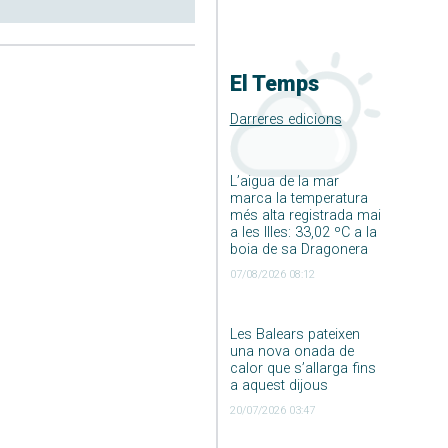
El Temps
Darreres edicions
L’aigua de la mar
marca la temperatura
més alta registrada mai
a les Illes: 33,02 ºC a la
boia de sa Dragonera
07/08/2026 08:12
Les Balears pateixen
una nova onada de
calor que s’allarga fins
a aquest dijous
20/07/2026 03:47