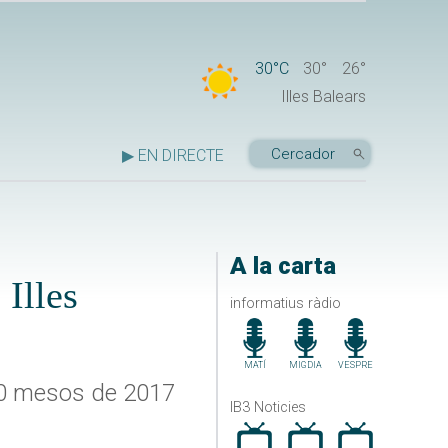
30°C
30°
26°
Illes Balears
▶ EN DIRECTE
A la carta
Illes
informatius ràdio
MATÍ
MIGDIA
VESPRE
 10 mesos de 2017
IB3 Noticies