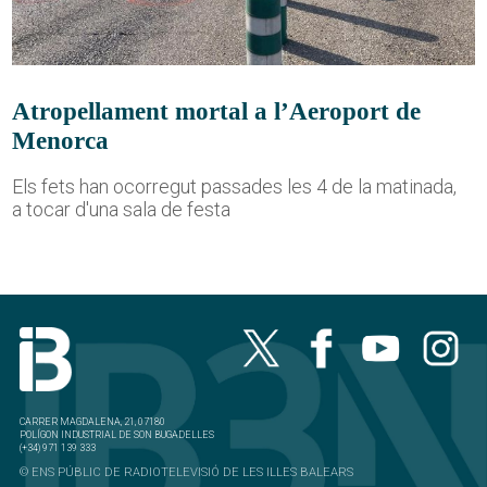
Atropellament mortal a l’Aeroport de
Menorca
Els fets han ocorregut passades les 4 de la matinada,
a tocar d'una sala de festa
CARRER MAGDALENA, 21, 07180
POLÍGON INDUSTRIAL DE SON BUGADELLES
(+34) 971 139 333
© ENS PÚBLIC DE RADIOTELEVISIÓ DE LES ILLES BALEARS