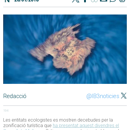
Redacció
@IB3noticies
194
Les entitats ecologistes es mostren decebudes per la
zonificació turística que
ha presentat aquest divendres el