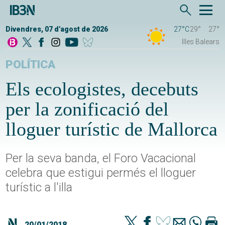
Divendres, 07 d'agost de 2026
27°C
29°
27°
Illes Balears
POLÍTICA
Els ecologistes, decebuts
per la zonificació del
lloguer turístic de Mallorca
Per la seva banda, el Foro Vacacional
celebra que estigui permés el lloguer
turístic a l'illa
20/01/2018