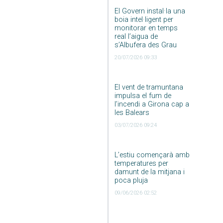
El Govern instal·la una
boia intel·ligent per
monitorar en temps
real l’aigua de
s’Albufera des Grau
20/07/2026 09:33
El vent de tramuntana
impulsa el fum de
l’incendi a Girona cap a
les Balears
03/07/2026 09:24
L’estiu començarà amb
temperatures per
damunt de la mitjana i
poca pluja
09/06/2026 02:52