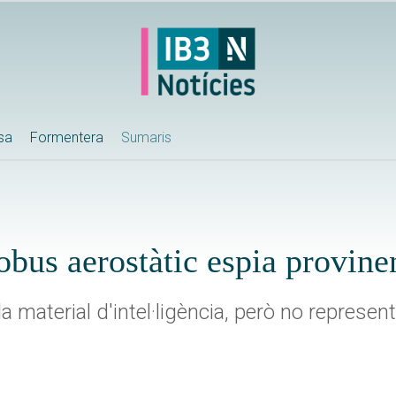
ssa
Formentera
Sumaris
bus aerostàtic espia provine
a material d'intel·ligència, però no representa