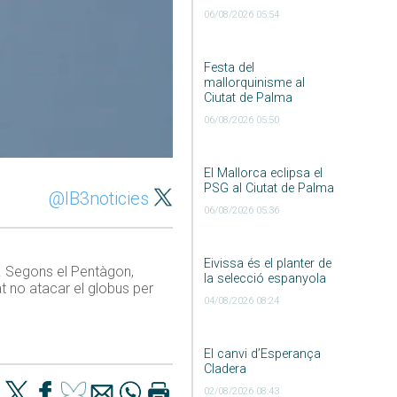
06/08/2026 05:54
Festa del
mallorquinisme al
Ciutat de Palma
06/08/2026 05:50
El Mallorca eclipsa el
PSG al Ciutat de Palma
@IB3noticies
06/08/2026 05:36
Eivissa és el planter de
i. Segons el Pentàgon,
la selecció espanyola
nat no atacar el globus per
04/08/2026 08:24
El canvi d’Esperança
Cladera
02/08/2026 08:43