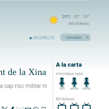
29°C
32°
25°
Illes Balears
▶ EN DIRECTE
A la carta
nt de la Xina
informatius ràdio
 cap risc militar ni
MATÍ
MIGDIA
VESPRE
IB3 Noticies