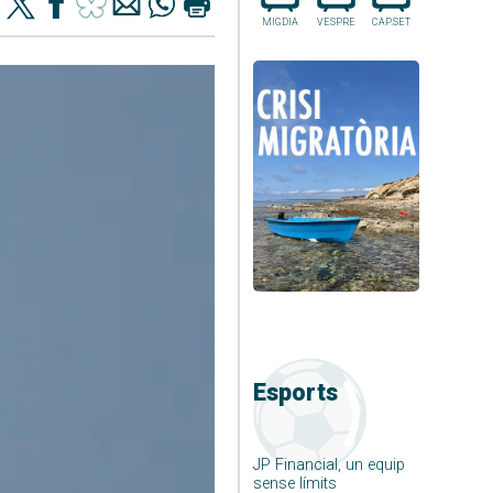
MIGDIA
VESPRE
CAP.SET
Esports
JP Financial, un equip
sense límits