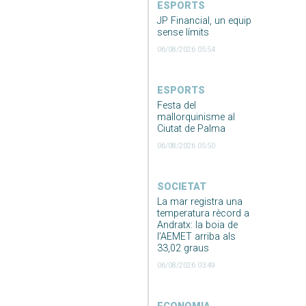
ESPORTS
JP Financial, un equip
sense límits
06/08/2026 05:54
ESPORTS
Festa del
mallorquinisme al
Ciutat de Palma
06/08/2026 05:50
SOCIETAT
La mar registra una
temperatura rècord a
Andratx: la boia de
l’AEMET arriba als
33,02 graus
06/08/2026 03:49