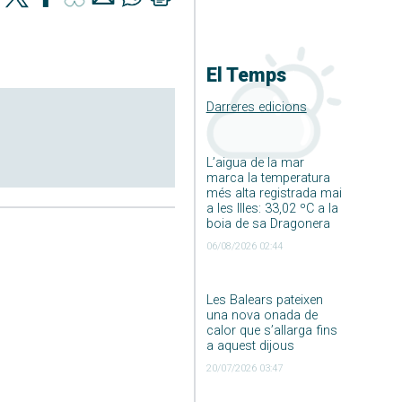
El Temps
Darreres edicions
L’aigua de la mar
marca la temperatura
més alta registrada mai
a les Illes: 33,02 ºC a la
boia de sa Dragonera
06/08/2026 02:44
Les Balears pateixen
una nova onada de
calor que s’allarga fins
a aquest dijous
20/07/2026 03:47