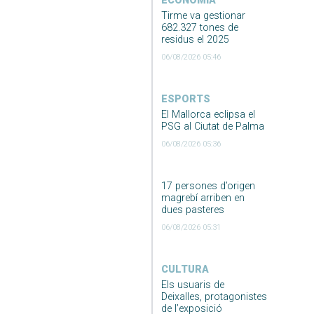
ECONOMIA
Tirme va gestionar
682.327 tones de
residus el 2025
06/08/2026 05:46
ESPORTS
El Mallorca eclipsa el
PSG al Ciutat de Palma
06/08/2026 05:36
17 persones d’origen
magrebí arriben en
dues pasteres
06/08/2026 05:31
CULTURA
Els usuaris de
Deixalles, protagonistes
de l’exposició