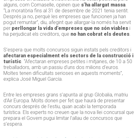
alguns, com Comaselle, opinen que
s’ha allargat massa
.
“La moratòria fins al 31 de desembre de 2021 tenia sentit.
Després ja no, perquè les empreses que funcionen ja han
pogut remuntar”, diu, afegint que allargar-la només ha servit
per
perllongar la vida d’empreses que no són viables
i
ha perjudicat els creditors, que
no han cobrat els deutes
.
S’espera que molts concursos siguin instats pels creditors i
afectaran especialment els sectors de la construcció i
turístic
. “Afectaran empreses petites i mitjanes, de 10 a 50
treballadors, amb un passiu d’uns dos milions d’euros.
Moltes tenen dificultats serioses en aquests moments”,
explica José Miguel García.
Entre les empreses grans s’apunta al grup Globalia, matriu
d’Air Europa. Molts donen per fet que haurà de presentar
concurs després de l’estiu, quan acabi la temporada
turística. Els experts no creuen que la nova llei concursal que
prepara el Govern pugui limitar l’allau de concursos que
s’espera.