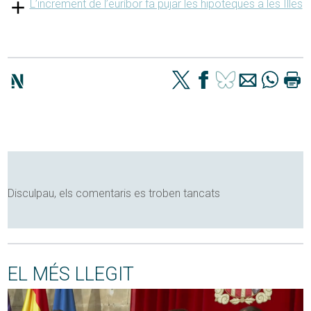
L’increment de l’euríbor fa pujar les hipoteques a les Illes
Disculpau, els comentaris es troben tancats
EL MÉS LLEGIT