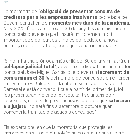
258
La moratòria de l
‘obligació de presentar concurs de
creditors per a les empreses insolvents
decretada pel
Govern central en els
moments més durs de la pandèmia
,
l’any 2020, finalitza el pròxim 30 de juny. Els administradors
concursals preveuen que hi haurà un increment molt
important dels concursos si no es concedeix una nova
pròrroga de la moratòria, cosa que veuen improbable.
“Si no hi ha una pròrroga més enllà del 30 de juny hi haurà un
col·lapse judicial total
“, adverteix l’advocat i administrador
concursal José Miguel García, que preveu un
increment de
com a mínim el 30 %
del nombre de concursos en el tercer
trimestre a les Balears. El també misser i administrador Otto
Cameselle està convençut que a partir del primer de juliol
“es presentaran molts concursos, tant voluntaris com
necessaris, i molts de preconcursos. Jo crec que
saturaran
els jutjats
i no serà fins a setembre o octubre quan
comenci la tramitació d’aquests concursos”
Els experts creuen que la moratòria que protegia les
empreses en situació d’insolvència ha estat positiva, però