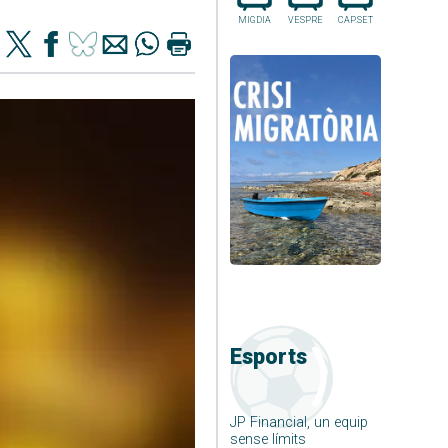
MIGDIA
VESPRE
CAP.SET
Esports
JP Financial, un equip
sense límits