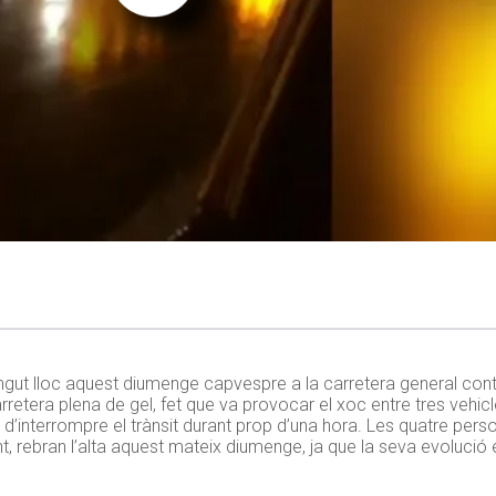
tingut lloc aquest diumenge capvespre a la carretera general conti
retera plena de gel, fet que va provocar el xoc entre tres vehicl
r d’interrompre el trànsit durant prop d’una hora. Les quatre pers
, rebran l’alta aquest mateix diumenge, ja que la seva evolució é