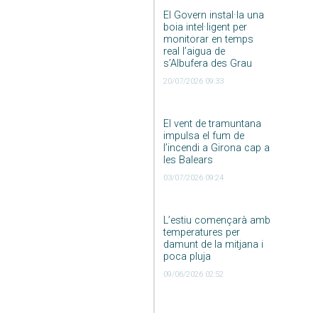
El Govern instal·la una
boia intel·ligent per
monitorar en temps
real l’aigua de
s’Albufera des Grau
20/07/2026 09:33
El vent de tramuntana
impulsa el fum de
l’incendi a Girona cap a
les Balears
03/07/2026 09:24
L’estiu començarà amb
temperatures per
damunt de la mitjana i
poca pluja
09/06/2026 02:52