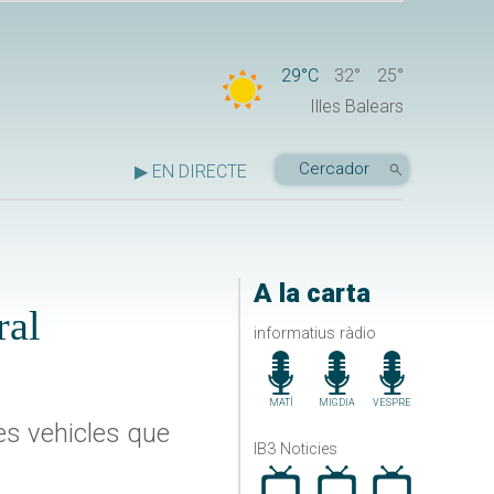
29°C
32°
25°
Illes Balears
▶ EN DIRECTE
A la carta
ral
informatius ràdio
MATÍ
MIGDIA
VESPRE
res vehicles que
IB3 Noticies