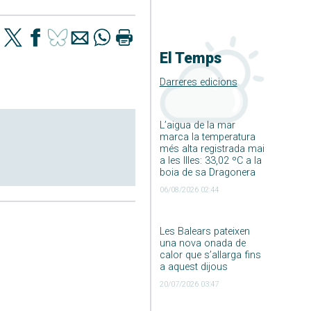
El Temps
Darreres edicions
L’aigua de la mar
marca la temperatura
més alta registrada mai
a les Illes: 33,02 ºC a la
boia de sa Dragonera
06/08/2026 02:44
Les Balears pateixen
una nova onada de
calor que s’allarga fins
a aquest dijous
20/07/2026 03:47