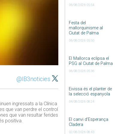
06/08/2026 05:54
Festa del
mallorquinisme al
Ciutat de Palma
06/08/2026 05:50
El Mallorca eclipsa el
PSG al Ciutat de Palma
06/08/2026 05:36
@IB3noticies
Eivissa és el planter de
la selecció espanyola
04/08/2026 08:24
nuen ingressats a la Clínica
es que van perdre el control
ones que van resultar ferides
El canvi d’Esperança
s positiva.
Cladera
02/08/2026 08:43