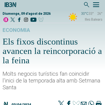
Diumenge, 09 d'agost de 2026
30°C
33°
26°
Illes Balears
ECONOMIA
Els fixos discontinus
avancen la reincorporació a
la feina
Molts negocis turístics fan coincidir
l'inici de la temporada alta amb Setmana
Santa
03/04/2024