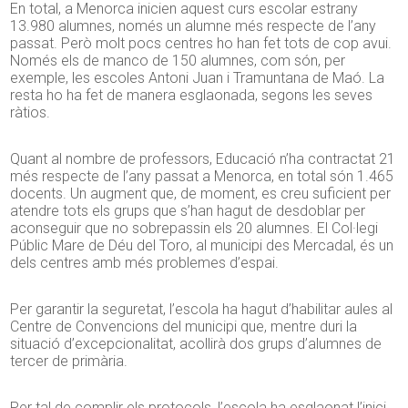
En total, a Menorca inicien aquest curs escolar estrany
13.980 alumnes, només un alumne més respecte de l’any
passat. Però molt pocs centres ho han fet tots de cop avui.
Només els de manco de 150 alumnes, com són, per
exemple, les escoles Antoni Juan i Tramuntana de Maó. La
resta ho ha fet de manera esglaonada, segons les seves
ràtios.
Quant al nombre de professors, Educació n’ha contractat 21
més respecte de l’any passat a Menorca, en total són 1.465
docents. Un augment que, de moment, es creu suficient per
atendre tots els grups que s’han hagut de desdoblar per
aconseguir que no sobrepassin els 20 alumnes. El Col·legi
Públic Mare de Déu del Toro, al municipi des Mercadal, és un
dels centres amb més problemes d’espai.
Per garantir la seguretat, l’escola ha hagut d’habilitar aules al
Centre de Convencions del municipi que, mentre duri la
situació d’excepcionalitat, acollirà dos grups d’alumnes de
tercer de primària.
Per tal de complir els protocols, l’escola ha esglaonat l’inici