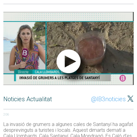
Noticies Actualitat
@IB3noticies
206
La invasió de grumers a algunes cales de Santanyí ha agafat
desprevinguts a turistes i locals. Aquest dimarts dematí a
Cala Llombards, Cala Santanyí, Cala Mondragó, Es Caló d’es