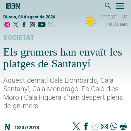
Dijous, 06 d'agost de 2026
31°C
32°
25°
Illes Balears
SOCIETAT
Els grumers han envaït les
platges de Santanyí
Aquest dematí Cala Llombards, Cala
Santanyí, Cala Mondragó, Es Caló d'es
Moro i Cala Figuera s'han despert plens
de grumers
18/07/2018