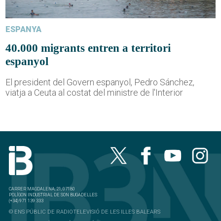
ESPANYA
40.000 migrants entren a territori
espanyol
El president del Govern espanyol, Pedro Sánchez,
viatja a Ceuta al costat del ministre de l'Interior
CARRER MAGDALENA, 21, 07180
POLÍGON INDUSTRIAL DE SON BUGADELLES
(+34) 971 139 333
© ENS PÚBLIC DE RADIOTELEVISIÓ DE LES ILLES BALEARS