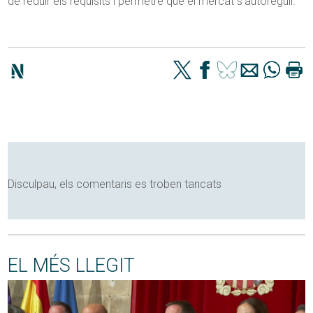
de reduir els requisits i permetre que el mercat s’autoreguli.
Disculpau, els comentaris es troben tancats
EL MÉS LLEGIT